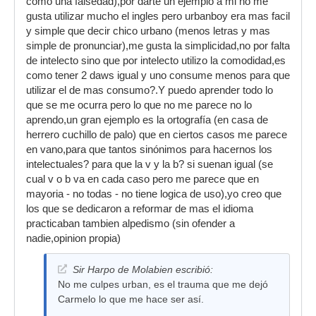
como una falsedad),por darte un ejemplo a mi no me
gusta utilizar mucho el ingles pero urbanboy era mas facil
y simple que decir chico urbano (menos letras y mas
simple de pronunciar),me gusta la simplicidad,no por falta
de intelecto sino que por intelecto utilizo la comodidad,es
como tener 2 daws igual y uno consume menos para que
utilizar el de mas consumo?.Y puedo aprender todo lo
que se me ocurra pero lo que no me parece no lo
aprendo,un gran ejemplo es la ortografía (en casa de
herrero cuchillo de palo) que en ciertos casos me parece
en vano,para que tantos sinónimos para hacernos los
intelectuales? para que la v y la b? si suenan igual (se
cual v o b va en cada caso pero me parece que en
mayoria - no todas - no tiene logica de uso),yo creo que
los que se dedicaron a reformar de mas el idioma
practicaban tambien alpedismo (sin ofender a
nadie,opinion propia)
Sir Harpo de Molabien escribió:
No me culpes urban, es el trauma que me dejó
Carmelo lo que me hace ser así.