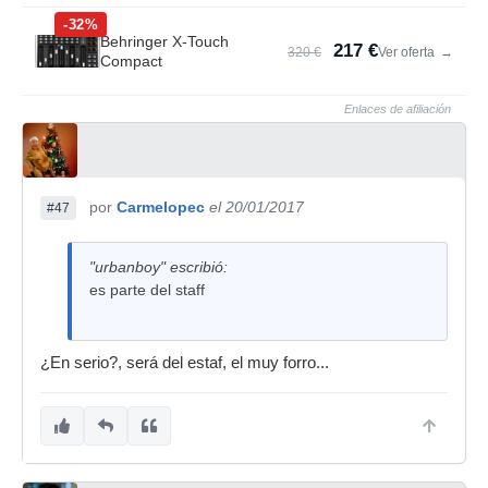
-32%
Behringer X-Touch
217 €
320 €
Ver oferta
→
Compact
Enlaces de afiliación
por
Carmelopec
el 20/01/2017
#47
"urbanboy" escribió:
es parte del staff
¿En serio?, será del estaf, el muy forro...