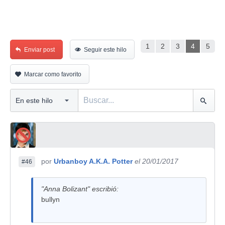
1
2
3
4
5
Enviar post
Seguir este hilo
Marcar como favorito
por
Urbanboy A.K.A. Potter
el 20/01/2017
#46
"Anna Bolizant" escribió:
bullyn