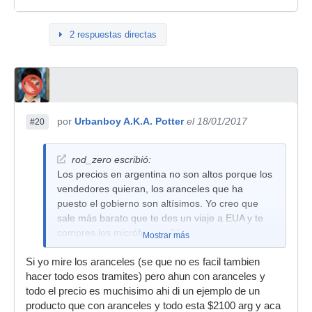
2 respuestas directas
por
Urbanboy A.K.A. Potter
el 18/01/2017
#20
rod_zero escribió:
Los precios en argentina no son altos porque los
vendedores quieran, los aranceles que ha
puesto el gobierno son altísimos. Yo creo que
sale más barato que te des un viaje a EUA y te
compres los micrófonos allá.
Mostrar más
Si yo mire los aranceles (se que no es facil tambien
hacer todo esos tramites) pero ahun con aranceles y
todo el precio es muchisimo ahi di un ejemplo de un
producto que con aranceles y todo esta $2100 arg y aca