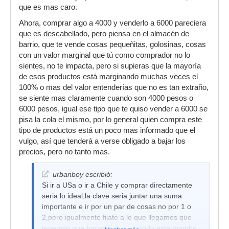
que es mas caro.
Ahora, comprar algo a 4000 y venderlo a 6000 pareciera
que es descabellado, pero piensa en el almacén de
barrio, que te vende cosas pequeñitas, golosinas, cosas
con un valor marginal que tú como comprador no lo
sientes, no te impacta, pero si supieras que la mayoría
de esos productos está marginando muchas veces el
100% o mas del valor entenderías que no es tan extraño,
se siente mas claramente cuando son 4000 pesos o
6000 pesos, igual ese tipo que te quiso vender a 6000 se
pisa la cola el mismo, por lo general quien compra este
tipo de productos está un poco mas informado que el
vulgo, así que tenderá a verse obligado a bajar los
precios, pero no tanto mas.
urbanboy escribió:
Si ir a USa o ir a Chile y comprar directamente
seria lo ideal,la clave seria juntar una suma
importante e ir por un par de cosas no por 1 o
2,pero igualmente fijate a lo que llegamos que
tenemso que hacer viajes por todo este mambo