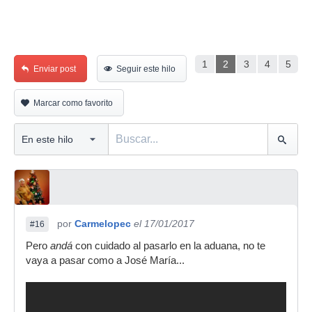
1
2
3
4
5
Enviar post
Seguir este hilo
Marcar como favorito
por
Carmelopec
el 17/01/2017
#16
Pero
andá
con cuidado al pasarlo en la aduana, no te
vaya a pasar como a José María...