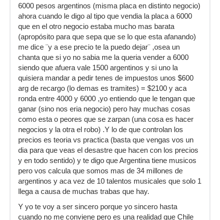
6000 pesos argentinos (misma placa en distinto negocio)
ahora cuando le digo al tipo que vendia la placa a 6000
que en el otro negocio estaba mucho mas barata
(apropósito para que sepa que se lo que esta afanando)
me dice ¨y a ese precio te la puedo dejar¨ ,osea un
chanta que si yo no sabia me la queria vender a 6000
siendo que afuera vale 1500 argentinos y si uno la
quisiera mandar a pedir tenes de impuestos unos $600
arg de recargo (lo demas es tramites) = $2100 y aca
ronda entre 4000 y 6000 ,yo entiendo que le tengan que
ganar (sino nos eria negocio) pero hay muchas cosas
como esta o peores que se zarpan (una cosa es hacer
negocios y la otra el robo) .Y lo de que controlan los
precios es teoria vs practica (basta que vengas vos un
dia para que veas el desastre que hacen con los precios
y en todo sentido) y te digo que Argentina tiene musicos
pero vos calcula que somos mas de 34 millones de
argentinos y aca vez de 10 talentos musicales que solo 1
llega a causa de muchas trabas que hay.
Y yo te voy a ser sincero porque yo sincero hasta
cuando no me conviene pero es una realidad que Chile