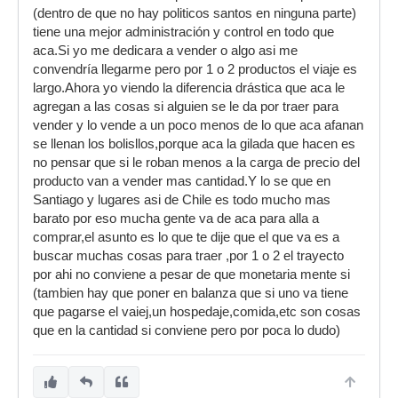
(dentro de que no hay politicos santos en ninguna parte)
tiene una mejor administración y control en todo que
aca.Si yo me dedicara a vender o algo asi me
convendría llegarme pero por 1 o 2 productos el viaje es
largo.Ahora yo viendo la diferencia drástica que aca le
agregan a las cosas si alguien se le da por traer para
vender y lo vende a un poco menos de lo que aca afanan
se llenan los bolisllos,porque aca la gilada que hacen es
no pensar que si le roban menos a la carga de precio del
producto van a vender mas cantidad.Y lo se que en
Santiago y lugares asi de Chile es todo mucho mas
barato por eso mucha gente va de aca para alla a
comprar,el asunto es lo que te dije que el que va es a
buscar muchas cosas para traer ,por 1 o 2 el trayecto
por ahi no conviene a pesar de que monetaria mente si
(tambien hay que poner en balanza que si uno va tiene
que pagarse el vaiej,un hospedaje,comida,etc son cosas
que en la cantidad si conviene pero por poca lo dudo)