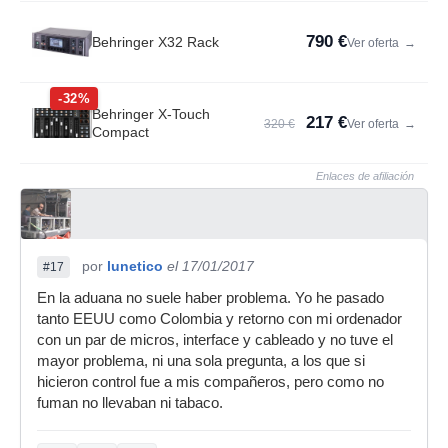
790 €
Behringer X32 Rack
Ver oferta
→
-32%
Behringer X-Touch
217 €
320 €
Ver oferta
→
Compact
Enlaces de afiliación
por
lunetico
el 17/01/2017
#17
En la aduana no suele haber problema. Yo he pasado
tanto EEUU como Colombia y retorno con mi ordenador
con un par de micros, interface y cableado y no tuve el
mayor problema, ni una sola pregunta, a los que si
hicieron control fue a mis compañeros, pero como no
fuman no llevaban ni tabaco.