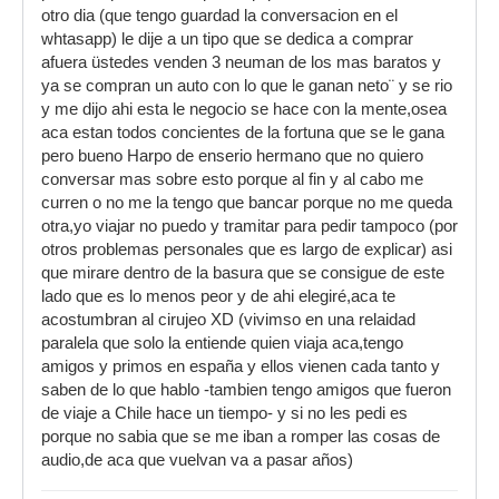
otro dia (que tengo guardad la conversacion en el
whtasapp) le dije a un tipo que se dedica a comprar
afuera üstedes venden 3 neuman de los mas baratos y
ya se compran un auto con lo que le ganan neto¨ y se rio
y me dijo ahi esta le negocio se hace con la mente,osea
aca estan todos concientes de la fortuna que se le gana
pero bueno Harpo de enserio hermano que no quiero
conversar mas sobre esto porque al fin y al cabo me
curren o no me la tengo que bancar porque no me queda
otra,yo viajar no puedo y tramitar para pedir tampoco (por
otros problemas personales que es largo de explicar) asi
que mirare dentro de la basura que se consigue de este
lado que es lo menos peor y de ahi elegiré,aca te
acostumbran al cirujeo XD (vivimso en una relaidad
paralela que solo la entiende quien viaja aca,tengo
amigos y primos en españa y ellos vienen cada tanto y
saben de lo que hablo -tambien tengo amigos que fueron
de viaje a Chile hace un tiempo- y si no les pedi es
porque no sabia que se me iban a romper las cosas de
audio,de aca que vuelvan va a pasar años)