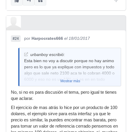
por
Harpocrates666
el 18/01/2017
#24
urbanboy escribió:
Esta bien no voy a discutir porque no hay animo
pero es lo que ya explique con impuestos y todo
algo que sale neto 2100 aca te lo cobran 4000 o
6000 y eso no es un 10% asi es en en todo
Mostrar más
No, si no es para discusión el tema, pero igual te tienes
que aclarar.
El ejercicio de mas atrás lo hice por un producto de 100
dolares, el ejemplo sirve para esta interfaz ya que le
precio es similar, la puedes encontrar mas barata, pero
para tomar un valor de referencia cerrado pensemos en