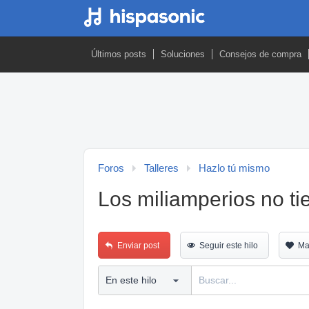
Últimos posts
Soluciones
Consejos de compra
Foros
Talleres
Hazlo tú mismo
Los miliamperios no ti
Enviar post
Seguir este hilo
Ma