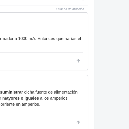
Enlaces de afiliación
sformador a 1000 mA. Entonces quemarías el
suministrar
dicha fuente de alimentación.
er
mayores o iguales
a los amperios
 corriente en amperios.