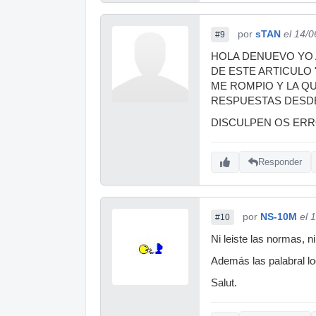
por
sTAN
el 14/
#9
HOLA DENUEVO YO 
DE ESTE ARTICULO 
ME ROMPIO Y LA Q
RESPUESTAS DESDE
DISCULPEN OS ERRO
Responder
por
NS-10M
el 
#10
Ni leiste las normas, n
Además las palabral lo
Salut.