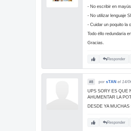
- No escribir en mayús
- No utilizar lenguaje 
- Cuidar un poquito la o
Todo éllo redundaría e
Gracias.
Responder
por
sTAN
el 14/
#8
UPS SORY ES QUE N
AHUMENTAR LA POTE
DESDE YA MUCHAS G
Responder