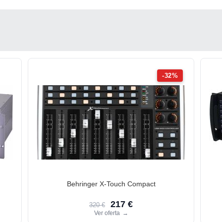
-32%
Behringer X-Touch Compact
217 €
320 €
Ver oferta
→