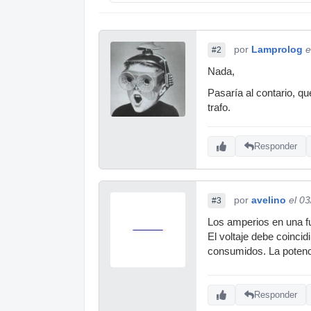
por
Lamprolog
e
#2
Nada,
Pasaría al contario, q
trafo.
Responder
por
avelino
el 0
#3
Los amperios en una fu
El voltaje debe coinci
consumidos. La potencia
Responder