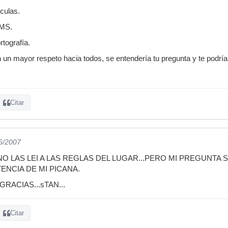
culas.
SMS.
rtografía.
n un mayor respeto hacia todos, se entendería tu pregunta y te podr
Citar
06/2007
O LAS LEI A LAS REGLAS DEL LUGAR...PERO MI PREGUNTA 
NCIA DE MI PICANA.
RACIAS...sTAN...
Citar