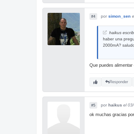
por
simon_sen
e
#4
haikus escrib
haber una pregun
2000mA? saludo
Que puedes alimentar 
Responder
por
haikus
el 03
#5
ok muchas gracias por 