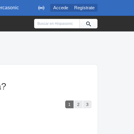

rcasonic
Accede
Regístrate
a?
1
2
3