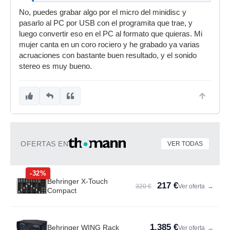
No, puedes grabar algo por el micro del minidisc y
pasarlo al PC por USB con el programita que trae, y
luego convertir eso en el PC al formato que quieras. Mi
mujer canta en un coro rociero y he grabado ya varias
acruaciones con bastante buen resultado, y el sonido
stereo es muy bueno.
OFERTAS EN
VER TODAS
-32%
Behringer X-Touch
217 €
320 €
Ver oferta
→
Compact
1.385 €
Behringer WING Rack
Ver oferta
→