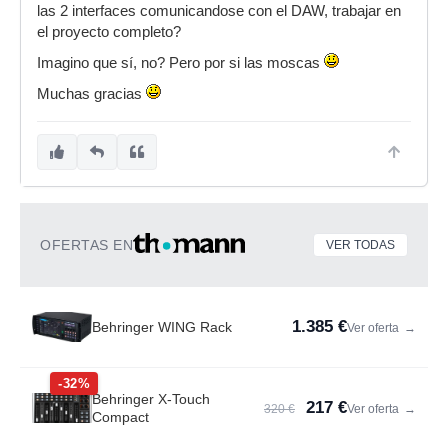
las 2 interfaces comunicandose con el DAW, trabajar en
el proyecto completo?
Imagino que sí, no? Pero por si las moscas
Muchas gracias
OFERTAS EN
VER TODAS
1.385 €
Behringer WING Rack
Ver oferta
→
-32%
Behringer X-Touch
217 €
320 €
Ver oferta
→
Compact