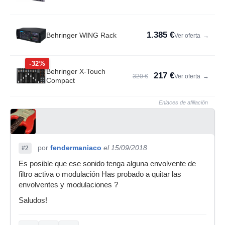
1.385 €
Behringer WING Rack
Ver oferta
→
-32%
Behringer X-Touch
217 €
320 €
Ver oferta
→
Compact
Enlaces de afiliación
por
fendermaniaco
el 15/09/2018
#2
Es posible que ese sonido tenga alguna envolvente de
filtro activa o modulación Has probado a quitar las
envolventes y modulaciones ?
Saludos!