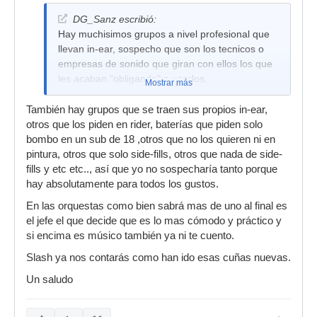
DG_Sanz escribió:
Hay muchisimos grupos a nivel profesional que
llevan in-ear, sospecho que son los tecnicos o
empresas de sonido que giran con ellos los que
les acaban "obligando" a usarlos,
Mostrar más
También hay grupos que se traen sus propios in-ear,
otros que los piden en rider, baterías que piden solo
bombo en un sub de 18 ,otros que no los quieren ni en
pintura, otros que solo side-fills, otros que nada de side-
fills y etc etc.., así que yo no sospecharía tanto porque
hay absolutamente para todos los gustos.
En las orquestas como bien sabrá mas de uno al final es
el jefe el que decide que es lo mas cómodo y práctico y
si encima es músico también ya ni te cuento.
Slash ya nos contarás como han ido esas cuñas nuevas.
Un saludo