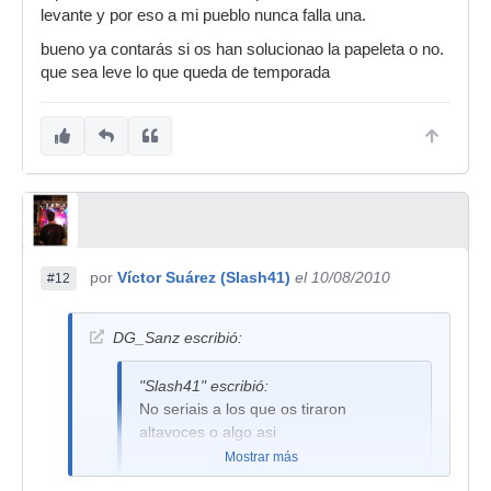
levante y por eso a mi pueblo nunca falla una.
bueno ya contarás si os han solucionao la papeleta o no.
Pues este año lo mas cercano.. antes de ayer en
que sea leve lo que queda de temporada
Villarrubio. Pero por lo que veo el año pasado
tocamos a 2 pueblos del tuyo, en Villanueva de
Gomez jeje.
por
Víctor Suárez (Slash41)
el 10/08/2010
#12
DG_Sanz escribió:
"Slash41" escribió:
No seriais a los que os tiraron
altavoces o algo asi
Mostrar más