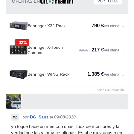
OFERTAS EN
VER TODAS
790 €
Behringer X32 Rack
Ver oferta
→
-32%
Behringer X-Touch
217 €
320 €
Ver oferta
→
Compact
1.385 €
Behringer WING Rack
Ver oferta
→
Enlaces de afiliación
por
DG_Sanz
el 09/08/2010
#2
yo toqué hace un mes con unas Tbox de monitores y la
verdad que las vi muy resultonas. Estube muy agusto en