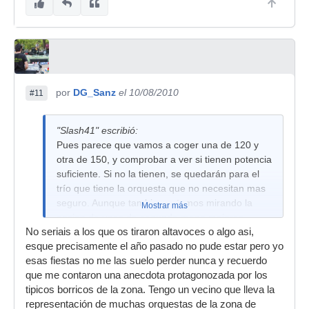
por
DG_Sanz
el 10/08/2010
#11
"Slash41" escribió:
Pues parece que vamos a coger una de 120 y
otra de 150, y comprobar a ver si tienen potencia
suficiente. Si no la tienen, se quedarán para el
trío que tiene la orquesta que no necesitan mas
seguro. Aunque tambien estamos mirando la
Mostrar más
opcion de unas de segunda mano mejores.
No seriais a los que os tiraron altavoces o algo asi,
esque precisamente el año pasado no pude estar pero yo
"DG_Sanz" escribió:
esas fiestas no me las suelo perder nunca y recuerdo
por cierto Slash ¿por el centro de la
que me contaron una anecdota protagonozada por los
peninsula no venis en septiembre?
tipicos borricos de la zona. Tengo un vecino que lleva la
esque a mi pueblo todos los años
representación de muchas orquestas de la zona de
vienen orquestas Valencianas