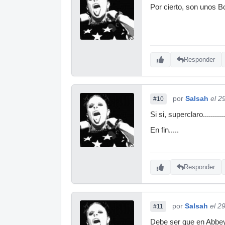
Por cierto, son unos Bo
Responder
por
Salsah
el 2
#10
Si si, superclaro..........
En fin.....
Responder
por
Salsah
el 2
#11
Debe ser que en Abbey