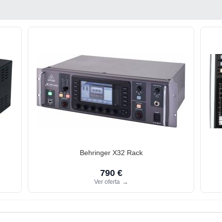
Behringer X32 Rack
790 €
Ver oferta
→