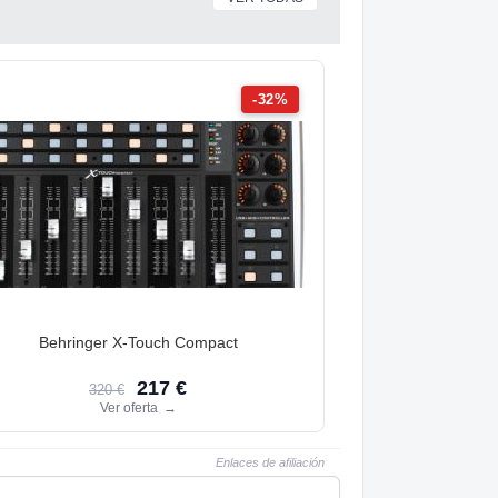
-32%
Behringer X-Touch Compact
217 €
320 €
Ver oferta
→
Enlaces de afiliación