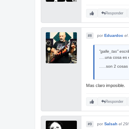
Responder
por
Eduardoc
el
#8
"galle_tas" escri
.....una cosa es e
......son 2 cosas
Mas claro imposible.
Responder
por
Salsah
el 29
#9