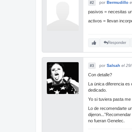
por
Bermudillo
e
#2
pasivos = necesitas un
activos = llevan incorp
Responder
por
Salsah
el 29
#3
Con detalle?
La ùnica diferencia es 
dedicado.
Yo si tuviera pasta me 
Lo de recomendarte uno
dijeron..."Recomendar 
no fueran Genelec.