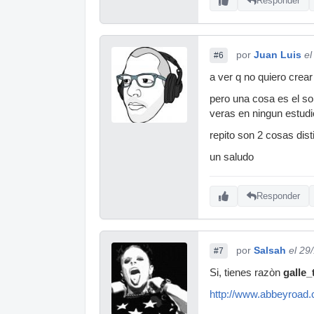
Responder
por
Juan Luis
el
#6
a ver q no quiero crear 
pero una cosa es el son
veras en ningun estudio
repito son 2 cosas dis
un saludo
Responder
por
Salsah
el 29
#7
Si, tienes razòn
galle_
http://www.abbeyroad.