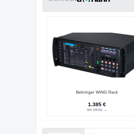
Behringer WING Rack
1.385 €
Ver oferta
→