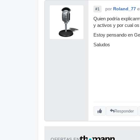
por
Roland_77
e
#1
Quien podría explicarm
y activos y por cual os
Estoy pensando en G
Saludos
Responder
OFERTAS EN