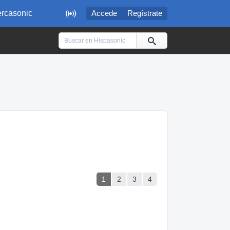

rcasonic
Accede
Regístrate
1
2
3
4