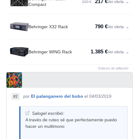
217 €
320 €
Ver oferta
→
Compact
790 €
Behringer X32 Rack
Ver oferta
→
1.385 €
Behringer WING Rack
Ver oferta
→
Enlaces de afiliación
por
El palanganero del bobo
el 04/03/2019
#2
Salogel escribió:
A través de ruteo sé que perfectamente puedo
hacer un multimono