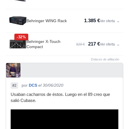
1.385 €
Behringer WING Rack
Ver oferta
→
-32%
Behringer X-Touch
217 €
320 €
Ver oferta
→
Compact
Enlaces de afiliación
por
DCS
el 30/06/2020
#2
Usaban cacharros de éstos. Luego en el 89 creo que
salió Cubase.