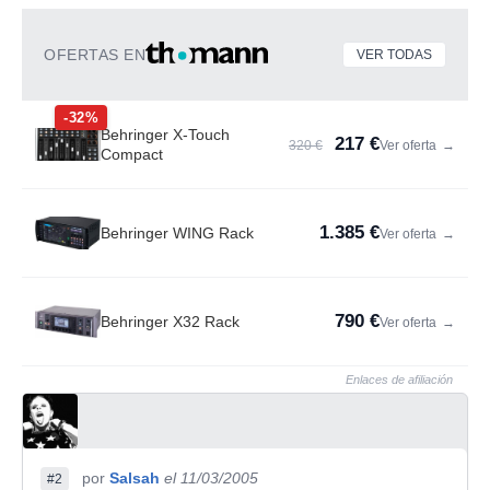
OFERTAS EN
VER TODAS
-32%
Behringer X-Touch
217 €
320 €
Ver oferta
→
Compact
1.385 €
Behringer WING Rack
Ver oferta
→
790 €
Behringer X32 Rack
Ver oferta
→
Enlaces de afiliación
por
Salsah
el 11/03/2005
#2