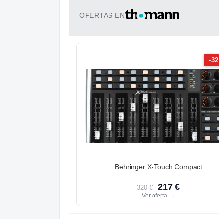
OFERTAS EN
-3
Behringer X-Touch Compact
217 €
320 €
Ver oferta
→