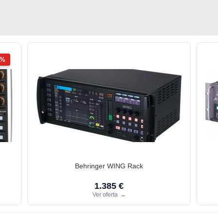
2%
Behringer WING Rack
1.385 €
Ver oferta
→