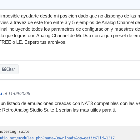
imposible ayudarte desde mi posicion dado que no dispongo de las m
vies a travez de este foro entre 3 y 5 ejemplos de Analog Channel 
iginal incluyendo todos los parametros de configuracion y maestros
onido que logras con Analog Channel de McDsp con algun preset de em
 FREE o LE. Espero tus archivos.
Citar
ti
el 11/09/2008
 un listado de emulaciones creadas con NAT3 compatibles con las v
Retro Analog Studio Suite 1 serian las mas utiles para ti.
astering Suite
udio.net/modules.php?name=Downloads&op=getit&lid=1317