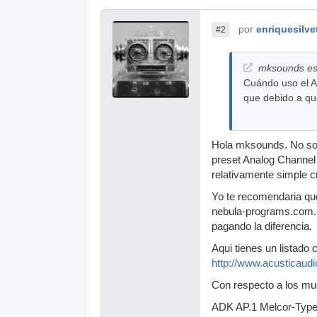
por
enriquesilve
#2
mksounds esc
Cuándo uso el A
que debido a qu
Hola mksounds. No sol
preset Analog Channel 
relativamente simple c
Yo te recomendaria que
nebula-programs.com. 
pagando la diferencia.
Aqui tienes un listado
http://www.acusticaudi
Con respecto a los mue
ADK AP.1 Melcor-Type