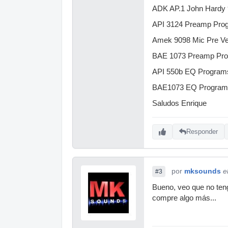
ADK AP.1 John Hardy
API 3124 Preamp Pro
Amek 9098 Mic Pre Ve
BAE 1073 Preamp Pro
API 550b EQ Programs
BAE1073 EQ Programs 
Saludos Enrique
Responder
por
mksounds
e
#3
Bueno, veo que no teng
compre algo más...