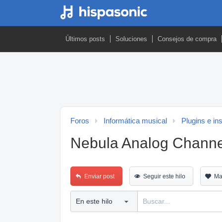
Últimos posts
Soluciones
Consejos de compra
Foros
Informática musical
Plugins e in
Nebula Analog Channe
Enviar post
Seguir este hilo
Ma