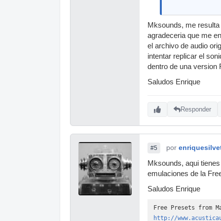
Mksounds, me resulta 
agradeceria que me en
el archivo de audio or
intentar replicar el s
dentro de una version
Saludos Enrique
Responder
por
enriquesilve
#5
Mksounds, aqui tienes
emulaciones de la Free 
Saludos Enrique
Free Presets from M
http://www.acustica