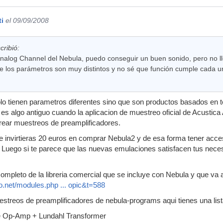
ti
el 09/09/2008
ribió:
nalog Channel del Nebula, puedo conseguir un buen sonido, pero no l
e los parámetros son muy distintos y no sé que función cumple cada 
o tienen parametros diferentes sino que son productos basados en 
es algo antiguo cuando la aplicacion de muestreo oficial de Acustica
rear muestreos de preamplificadores.
 invirtieras 20 euros en comprar Nebula2 y de esa forma tener acceso 
Luego si te parece que las nuevas emulaciones satisfacen tus nece
 completo de la libreria comercial que se incluye con Nebula y que va
o.net/modules.php ... opic&t=588
streos de preamplificadores de nebula-programs aqui tienes una list
 Op-Amp + Lundahl Transformer