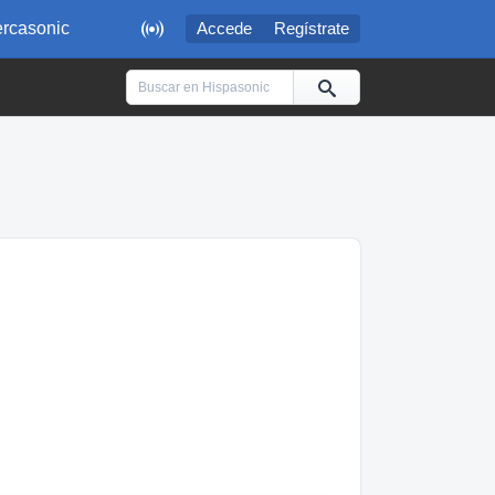

rcasonic
Accede
Regístrate