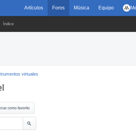
Artículos
Foros
Música
Equipo
Me
Índice
strumentos virtuales
l
rcar como favorito