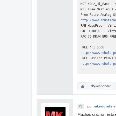
MST 40Hz_Hi_Pass - 
MST Free_Mast_eq_1 
Free Retro Analog S
http://www.acustica
RAE HLowFree - Vint
RAE HMIDFREE - Vint
RAC 76_DRUM_BUS_FRE
---
FREE API 550b
http://www.nebula-p
FREE Lexicon PCM91 
http://www.nebula-p
---
Responder
por
mksounds
e
#6
Muchas gracias, esto e