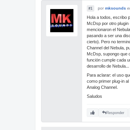
por
mksounds
e
#1
Hola a todos, escribo
McDsp por otro plugin 
mencionaron el Nebula
pasando a ser una disc
cierto). Pero no termi
Channel del Nebula, pu
McDsp, supongo que de
función cumple cada un
desarrollo de Nebula...
Para aclarar: el uso q
como primer plug-in al 
Analog Channel.
Saludos
Responder