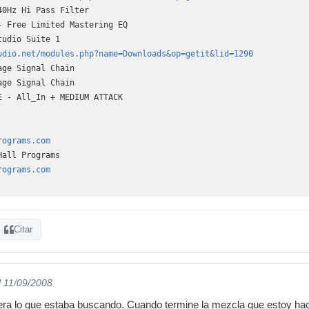
40Hz Hi Pass Filter
- Free Limited Mastering EQ
tudio Suite 1
udio.net/modules.php?name=Downloads&op=getit&lid=1290
age Signal Chain
age Signal Chain
E - All_In + MEDIUM ATTACK
rograms.com
Hall Programs
rograms.com
Citar
l 11/09/2008
ra lo que estaba buscando. Cuando termine la mezcla que estoy hacie