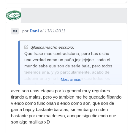
por
Dani
el 13/11/2011
#9
djluiscamacho escribió:
Que frase mas contradictoria, pero has dicho
una verdad como un puño,jejejejejee...todo el
mundo sabe que son de serie baja, pero todos
tenemos una, y yo particularmente, acabo de
adquirir una y he trabajado con casi todos los
Mostrar más
modelos y doy fe, que van de maravilla, pero son
aver, son unas etapas por lo general muy regulares
malillas,ejejejejejee..un saludo
tirando a malas, pero yo tambien me he quedado flipando
viendo como funcionan siendo como son, que son de
gama baja y bastante baratas, sin embargo rinden
bastante por encima de eso, aunque sigo diciendo que
son algo malillas xD