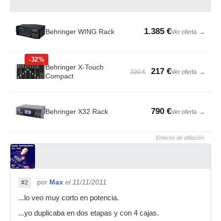
1.385 €
Behringer WING Rack
Ver oferta
→
-32%
Behringer X-Touch
217 €
320 €
Ver oferta
→
Compact
790 €
Behringer X32 Rack
Ver oferta
→
Enlaces de afiliación
por
Max
el 11/11/2011
#2
...lo veo muy corto en potencia.
...yo duplicaba en dos etapas y con 4 cajas.