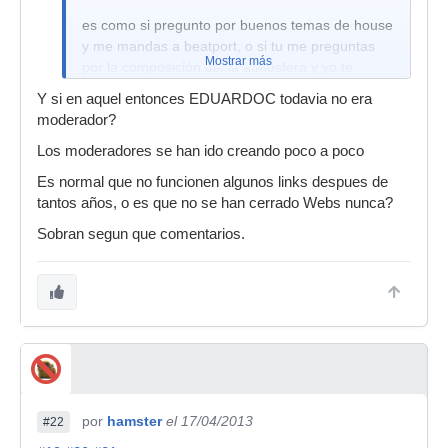
es como si pregunto por buenos temas de house
y me mandas a beatport, o si tu me preguntas
Mostrar más
por la composición del la atmosfera y yo te
señalo la ventana, y para eso, sinceramente
Y si en aquel entonces EDUARDOC todavia no era
mejor te podias haber ahorrado la lista en este
moderador?
post, y poner tu propio post con este copia y
Los moderadores se han ido creando poco a poco
pega.
Es normal que no funcionen algunos links despues de
tantos años, o es que no se han cerrado Webs nunca?
Sobran segun que comentarios.
por
hamster
el 17/04/2013
#22