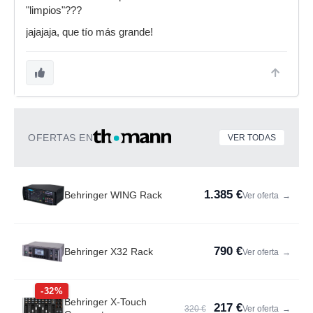
"limpios"???
jajajaja, que tío más grande!
OFERTAS EN
VER TODAS
1.385 €
Behringer WING Rack
Ver oferta
→
790 €
Behringer X32 Rack
Ver oferta
→
-32%
Behringer X-Touch
217 €
320 €
Ver oferta
→