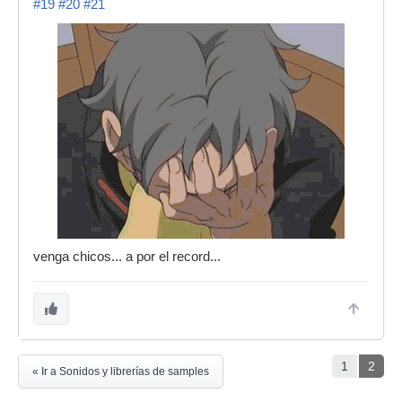
#19
#20
#21
venga chicos... a por el record...
1
2
« Ir a Sonidos y librerías de samples