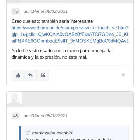
por
D4v
el 05/02/2021
#5
Creo que esto también seria interesante
https://www.thomann.de/es/expressive_e_touch_se.htm?
glp=1&gclid=CjwKCAiA9vOABhBfEiwATCi7GDno_J0_KHel0LI
aiFNXKE6GGnmbqaE9sflT_3qMOSKEMgBoC9dMQAvD_Bw
Yo lo he visto usarlo con la mano para manejar la
dinámica y la expresión, no esta mal.
por
D4v
el 05/02/2021
#6
martinzalba escribió:
Se configura para que subiendo-bajando la