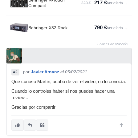
Behringer X-Touch
217 €
320 €
Ver oferta
→
Compact
790 €
Behringer X32 Rack
Ver oferta
→
Enlaces de afiliación
por
Javier Arnanz
el 05/02/2021
#2
Que curioso Martín, acabo de ver el video, no lo conocía.
Cuando lo controles haber si nos puedes hacer una
review...
Gracias por compartir