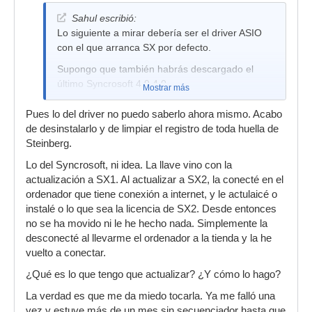
Sahul escribió:
Lo siguiente a mirar debería ser el driver ASIO
con el que arranca SX por defecto.
Supongo que también habrás descargado el
último Syncrosoft 4.9.4.0.
Mostrar más
Pues lo del driver no puedo saberlo ahora mismo. Acabo
de desinstalarlo y de limpiar el registro de toda huella de
Steinberg.
Lo del Syncrosoft, ni idea. La llave vino con la
actualización a SX1. Al actualizar a SX2, la conecté en el
ordenador que tiene conexión a internet, y le actulaicé o
instalé o lo que sea la licencia de SX2. Desde entonces
no se ha movido ni le he hecho nada. Simplemente la
desconecté al llevarme el ordenador a la tienda y la he
vuelto a conectar.
¿Qué es lo que tengo que actualizar? ¿Y cómo lo hago?
La verdad es que me da miedo tocarla. Ya me falló una
vez y estuve más de un mes sin secuenciador hasta que