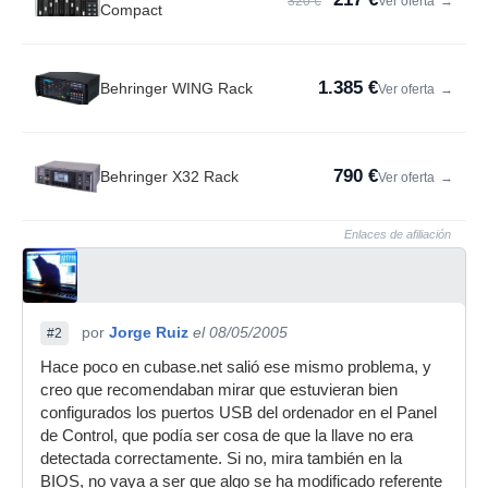
320 €
Ver oferta
→
Compact
1.385 €
Behringer WING Rack
Ver oferta
→
790 €
Behringer X32 Rack
Ver oferta
→
Enlaces de afiliación
por
Jorge Ruiz
el 08/05/2005
#2
Hace poco en cubase.net salió ese mismo problema, y
creo que recomendaban mirar que estuvieran bien
configurados los puertos USB del ordenador en el Panel
de Control, que podía ser cosa de que la llave no era
detectada correctamente. Si no, mira también en la
BIOS, no vaya a ser que algo se ha modificado referente