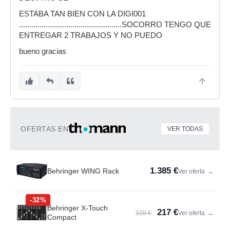
ESTABA TAN BIEN CON LA DIGI001
..................................................SOCORRO TENGO QUE
ENTREGAR 2 TRABAJOS Y NO PUEDO
bueno gracias
OFERTAS EN
VER TODAS
1.385 €
Behringer WING Rack
Ver oferta
→
-32%
Behringer X-Touch
217 €
320 €
Ver oferta
→
Compact