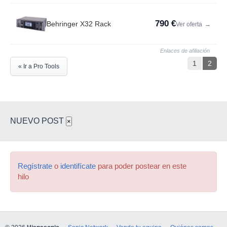
790 €
Behringer X32 Rack
Ver oferta
→
Enlaces de afiliación
1
2
« Ir a Pro Tools
NUEVO POST
×
Regístrate
o
identifícate
para poder postear en este
hilo