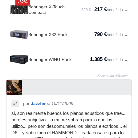
-32%
Behringer X-Touch
217 €
320 €
Ver oferta
→
Compact
790 €
Behringer X32 Rack
Ver oferta
→
1.385 €
Behringer WING Rack
Ver oferta
→
Enlaces de afiliación
por
Jazzfer
el 10/11/2009
#2
si, son realmente buenos los pianos acusticos que trae...
pero es subjetivo... a mi me sobran para lo que los
utilizo... pero son descomunales los pianos electricos... el
D6... y sobretodo el HAMMOND... cada cosa es para lo