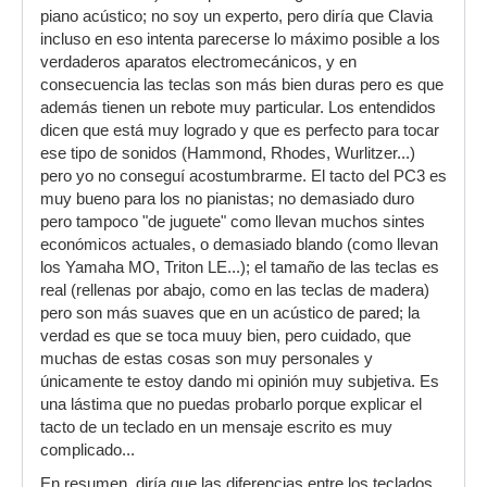
probar, si voy a probar el PC3X, pero el PC3 no
piano acústico; no soy un experto, pero diría que Clavia
lo tienen en stock.
incluso en eso intenta parecerse lo máximo posible a los
Para pasar en claro, busco que sea más o
verdaderos aparatos electromecánicos, y en
menos transportable,por eso el PC3(que pesa
consecuencia las teclas son más bien duras pero es que
17 kg) y en sonidos en orden de prioridades
además tienen un rebote muy particular. Los entendidos
sería más o menos asi.
dicen que está muy logrado y que es perfecto para tocar
ese tipo de sonidos (Hammond, Rhodes, Wurlitzer...)
Buen sonido de piano acústico, electricos,
pero yo no conseguí acostumbrarme. El tacto del PC3 es
hammonds y demás sonidos de sintes...
muy bueno para los no pianistas; no demasiado duro
pero tampoco "de juguete" como llevan muchos sintes
económicos actuales, o demasiado blando (como llevan
los Yamaha MO, Triton LE...); el tamaño de las teclas es
real (rellenas por abajo, como en las teclas de madera)
pero son más suaves que en un acústico de pared; la
verdad es que se toca muuy bien, pero cuidado, que
muchas de estas cosas son muy personales y
únicamente te estoy dando mi opinión muy subjetiva. Es
una lástima que no puedas probarlo porque explicar el
tacto de un teclado en un mensaje escrito es muy
complicado...
En resumen, diría que las diferencias entre los teclados