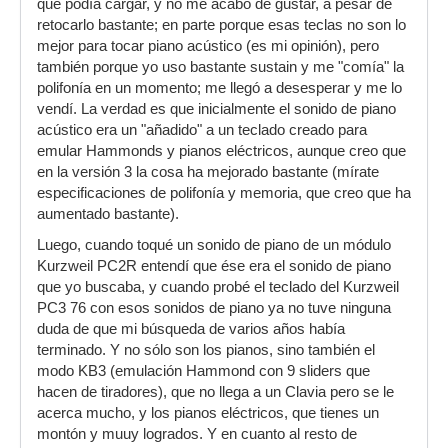
que podía cargar, y no me acabó de gustar, a pesar de
retocarlo bastante; en parte porque esas teclas no son lo
mejor para tocar piano acústico (es mi opinión), pero
también porque yo uso bastante sustain y me "comía" la
polifonía en un momento; me llegó a desesperar y me lo
vendí. La verdad es que inicialmente el sonido de piano
acústico era un "añadido" a un teclado creado para
emular Hammonds y pianos eléctricos, aunque creo que
en la versión 3 la cosa ha mejorado bastante (mírate
especificaciones de polifonía y memoria, que creo que ha
aumentado bastante).
Luego, cuando toqué un sonido de piano de un módulo
Kurzweil PC2R entendí que ése era el sonido de piano
que yo buscaba, y cuando probé el teclado del Kurzweil
PC3 76 con esos sonidos de piano ya no tuve ninguna
duda de que mi búsqueda de varios años había
terminado. Y no sólo son los pianos, sino también el
modo KB3 (emulación Hammond con 9 sliders que
hacen de tiradores), que no llega a un Clavia pero se le
acerca mucho, y los pianos eléctricos, que tienes un
montón y muuy logrados. Y en cuanto al resto de