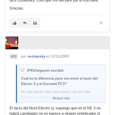
dice Zoolansky, creo que me decidire por el Kurzweil.
Gracias.
por
zoolansky
el 12/11/2009
#10
JPEtchegoyen escribió:
Cual es la diferencia para vos entre el tacto del
Electro 3 y el Kurzweil PC3?
No me quedo claro ese punto, uno es más
pesado o real que el otro?
Mostrar más
Te pregunto esto porque en caso de que me
El tacto del Nord Electro (y supongo que en el NE 3 no
decida por el Kurzweil PC3 no lo voy a poder
habrá cambiado) no se parece a ningún sintetizador ni