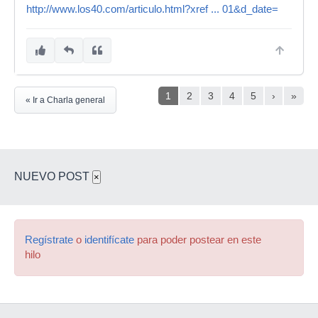
http://www.los40.com/articulo.html?xref ... 01&d_date=
1
2
3
4
5
›
»
« Ir a Charla general
NUEVO POST
×
Regístrate
o
identifícate
para poder postear en este
hilo