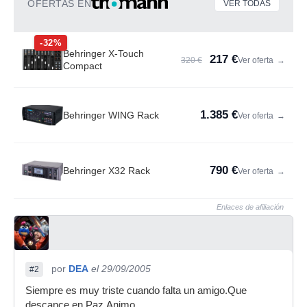
OFERTAS EN
VER TODAS
-32%
Behringer X-Touch
217 €
320 €
Ver oferta
→
Compact
1.385 €
Behringer WING Rack
Ver oferta
→
790 €
Behringer X32 Rack
Ver oferta
→
Enlaces de afiliación
por
DEA
el 29/09/2005
#2
Siempre es muy triste cuando falta un amigo.Que
descance en Paz.Animo