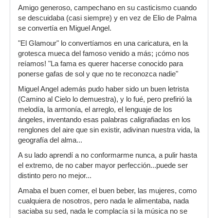
Amigo generoso, campechano en su casticismo cuando
se descuidaba (casi siempre) y en vez de Elio de Palma
se convertía en Miguel Angel.
"El Glamour" lo convertíamos en una caricatura, en la
grotesca mueca del famoso venido a más; ¡cómo nos
reíamos! "La fama es querer hacerse conocido para
ponerse gafas de sol y que no te reconozca nadie"
Miguel Angel además pudo haber sido un buen letrista
(Camino al Cielo lo demuestra), y lo fué, pero prefirió la
melodía, la armonía, el arreglo, el lenguaje de los
ángeles, inventando esas palabras caligrafiadas en los
renglones del aire que sin existir, adivinan nuestra vida, la
geografía del alma...
A su lado aprendí a no conformarme nunca, a pulir hasta
el extremo, de no caber mayor perfección...puede ser
distinto pero no mejor...
Amaba el buen comer, el buen beber, las mujeres, como
cualquiera de nosotros, pero nada le alimentaba, nada
saciaba su sed, nada le complacía si la música no se