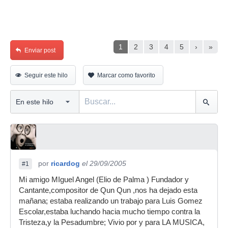
1
2
3
4
5
›
»
Enviar post
Seguir este hilo
Marcar como favorito
por
ricardog
el 29/09/2005
#1
Mi amigo MIguel Angel (Elio de Palma ) Fundador y
Cantante,compositor de Qun Qun ,nos ha dejado esta
mañana; estaba realizando un trabajo para Luis Gomez
Escolar,estaba luchando hacia mucho tiempo contra la
Tristeza,y la Pesadumbre; Vivio por y para LA MUSICA,