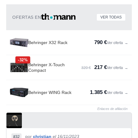
OFERTAS EN
VER TODAS
790 €
Behringer X32 Rack
Ver oferta
→
-32%
Behringer X-Touch
217 €
320 €
Ver oferta
→
Compact
1.385 €
Behringer WING Rack
Ver oferta
→
Enlaces de afiliación
por
christian
el 16/11/2023
#32