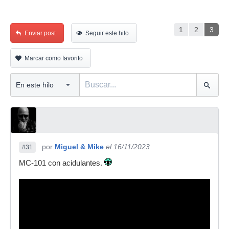
1
2
3
Enviar post
Seguir este hilo
Marcar como favorito
por
Miguel & Mike
el 16/11/2023
#31
MC-101 con acidulantes.