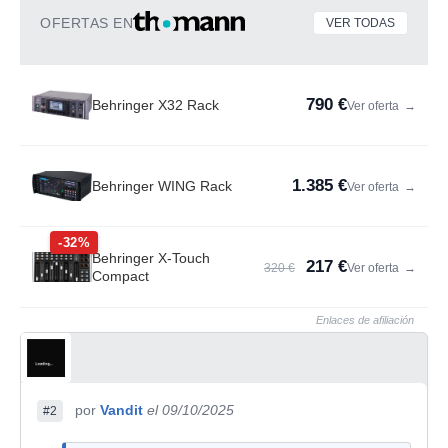
OFERTAS EN
VER TODAS
790 €
Behringer X32 Rack
Ver oferta
→
1.385 €
Behringer WING Rack
Ver oferta
→
-32%
Behringer X-Touch
217 €
320 €
Ver oferta
→
Compact
Enlaces de afiliación
por
Vandit
el 09/10/2025
#2