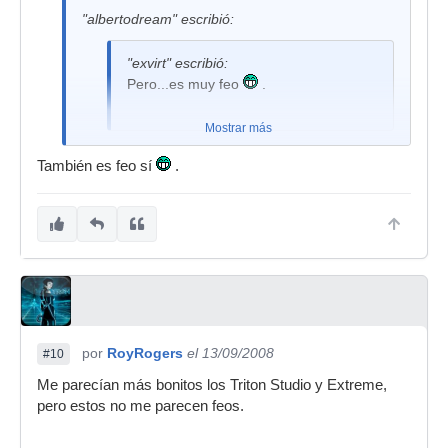
"albertodream" escribió:
"exvirt" escribió:
Pero...es muy feo
.
Mostrar más
Feo de narices es el m3. Se le ven todos los
También es feo sí
.
tornillos por arriba, parece Frankenstein...
por
RoyRogers
el 13/09/2008
#10
Me parecían más bonitos los Triton Studio y Extreme,
pero estos no me parecen feos.