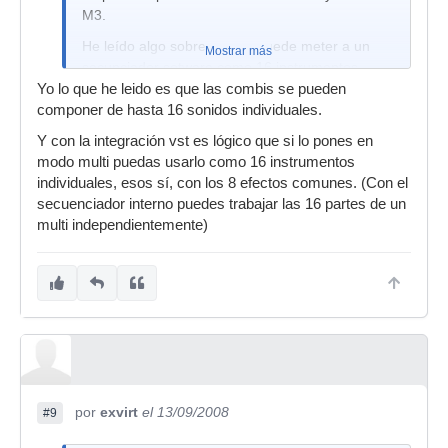
M3.
He leído algo sobre que se puede meter a un
Mostrar más
secunciador sotware como 16 instrumentos
virtuales. ¿¿??
Yo lo que he leido es que las combis se pueden
componer de hasta 16 sonidos individuales.
Y con la integración vst es lógico que si lo pones en
modo multi puedas usarlo como 16 instrumentos
individuales, esos sí, con los 8 efectos comunes. (Con el
secuenciador interno puedes trabajar las 16 partes de un
multi independientemente)
por
exvirt
el 13/09/2008
#9