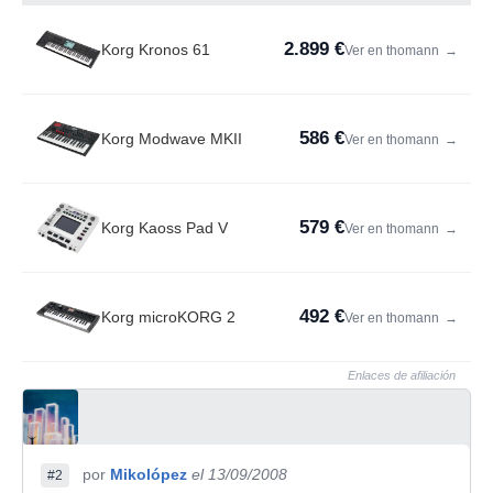
2.899 €
Korg Kronos 61
Ver en thomann
→
586 €
Korg Modwave MKII
Ver en thomann
→
579 €
Korg Kaoss Pad V
Ver en thomann
→
492 €
Korg microKORG 2
Ver en thomann
→
Enlaces de afiliación
por
Mikolópez
el 13/09/2008
#2