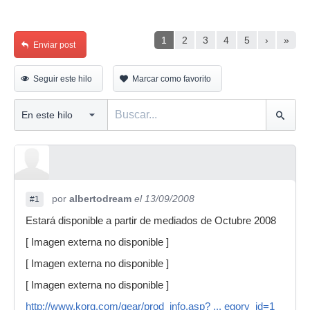
1
2
3
4
5
›
»
Enviar post
Seguir este hilo
Marcar como favorito
por
albertodream
el 13/09/2008
#1
Estará disponible a partir de mediados de Octubre 2008
[ Imagen externa no disponible ]
[ Imagen externa no disponible ]
[ Imagen externa no disponible ]
http://www.korg.com/gear/prod_info.asp? ... egory_id=1