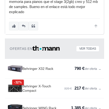
memoria para pianos que el stage 3(2gb) creo y 512 mb
de samples. Bueno en el enlace está todo mejor
explicado
OFERTAS EN
VER TODAS
790 €
Behringer X32 Rack
Ver oferta
→
-32%
Behringer X-Touch
217 €
320 €
Ver oferta
→
Compact
1.385 €
Behringer WING Rack
Ver oferta
→