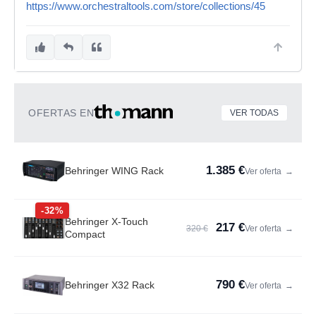
https://www.orchestraltools.com/store/collections/45
OFERTAS EN
VER TODAS
1.385 €
Behringer WING Rack
Ver oferta
→
-32%
Behringer X-Touch
217 €
320 €
Ver oferta
→
Compact
790 €
Behringer X32 Rack
Ver oferta
→