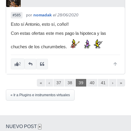
por
nomadak
el 28/06/2020
#585
Esto sí Antonio, esto sí, coño!!
Con estas ofertas este mes pago la hipoteca y las
chuches de los churumbeles.
2
«
‹
37
38
39
40
41
›
»
« Ir a Plugins e instrumentos virtuales
NUEVO POST
×