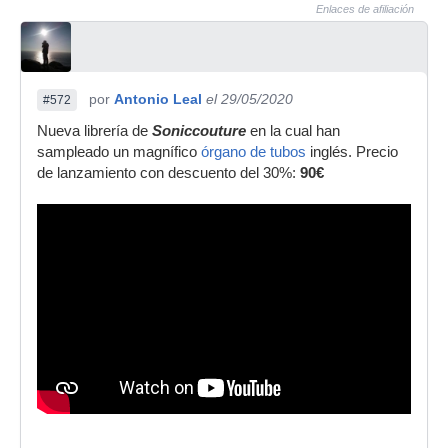
Enlaces de afiliación
por
Antonio Leal
el 29/05/2020
#572
Nueva librería de
Soniccouture
en la cual han
sampleado un magnífico
órgano de tubos
inglés. Precio
de lanzamiento con descuento del 30%:
90€