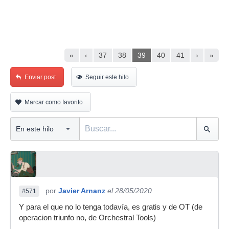
«
‹
37
38
39
40
41
›
»
Enviar post
Seguir este hilo
Marcar como favorito
por
Javier Arnanz
el 28/05/2020
#571
Y para el que no lo tenga todavía, es gratis y de OT (de
operacion triunfo no, de Orchestral Tools)