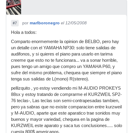
por
marlboronegro
el 12/05/2008
#7
Hola a todos:
Comparto enormemente la opinion de BELBO, pero hay
un detalle con el YAMAHA NP30: solo tiene salidas de
audifonos, y si quieres el piano para usarlo en tarima
creeme que esto no te funcionara... va a sonar horrible,
pues tengo un amigo que compro un YAMAHA P60, y
sufre del mismo problema, chequea que siempre el piano
tenga sus salidas de L(mono) R(stereo).
pellizquito , yo estoy vendiendo mi M-AUDIO PROKEYS
88sx y estoy tratando de comprarme el KURZWEIL SP2-
76 teclas-, Las teclas son semi-contrapesadas tambien,
pero ya sabras que no existe comparacion entre kurzweil
y M-AUDIO, aparte que este aparatico trae sonidos muy
buenos y mayor variedad, chequea en la pagina de
KURZWEIL este aparato y saca tus conclusiones..... solo
cuesta 800$ americanos.