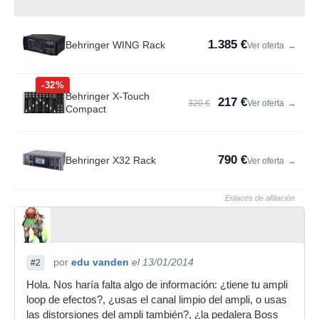
1.385 €
Behringer WING Rack
Ver oferta
→
-32%
Behringer X-Touch
217 €
320 €
Ver oferta
→
Compact
790 €
Behringer X32 Rack
Ver oferta
→
Enlaces de afiliación
por
edu vanden
el 13/01/2014
#2
Hola. Nos haría falta algo de información: ¿tiene tu ampli
loop de efectos?, ¿usas el canal limpio del ampli, o usas
las distorsiones del ampli también?, ¿la pedalera Boss