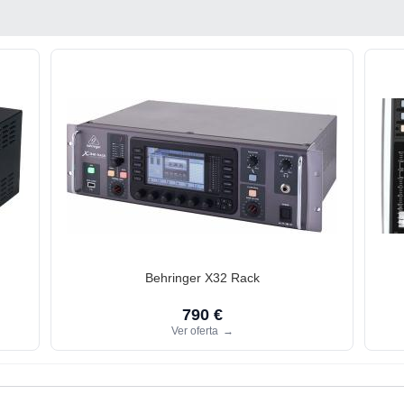
Behringer X32 Rack
790 €
Ver oferta
→