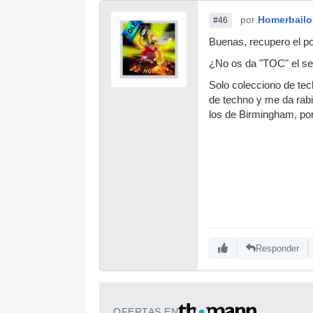
por
Homerbail
#46
Buenas, recupero el pos
¿No os da "TOC" el se
Solo colecciono de tec
de techno y me da rabia
los de Birmingham, por
Responder
OFERTAS EN