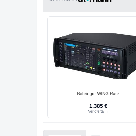
Behringer WING Rack
1.385 €
Ver oferta
→