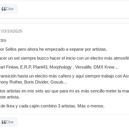
Citar
l 03/10/2025
ctro
or Sellos pero ahora he empezado a separar por artistas.
er un set siempre busco hacer el inicio con un electro más atmosfé
arl Finlow, E.R.P, Plant43, Morphology , Versalife, DMX Krew…
 transición hasta un electro más cañero y aquí siempre trabajo con 
thony Rother, Boris Divider, Gosub…
stos artistas en mis sets así que para mí es más sencillo meter la man
te artista.
 de Ikea y cada cajón combino 3 artistas. Más o menos.
Citar