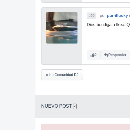
por
parrillusky
#50
Dios bendiga a Ikea. Q
2
Responder
« Ir a Comunidad DJ
NUEVO POST
×