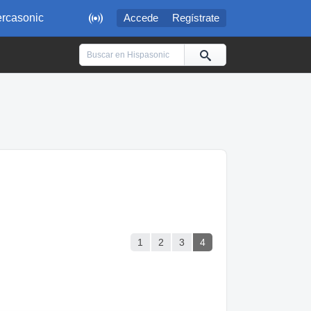

rcasonic
Accede
Regístrate
1
2
3
4