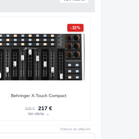
-32%
Behringer X-Touch Compact
217 €
320 €
Ver oferta
→
Enlaces de afiliación