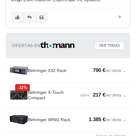
OFERTAS EN
VER TODAS
790 €
Behringer X32 Rack
Ver oferta
→
-32%
Behringer X-Touch
217 €
320 €
Ver oferta
→
Compact
1.385 €
Behringer WING Rack
Ver oferta
→
Enlaces de afiliación