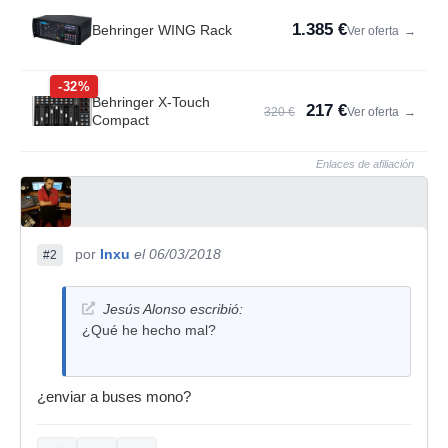
1.385 €
Behringer WING Rack
Ver oferta
→
-32%
Behringer X-Touch
217 €
320 €
Ver oferta
→
Compact
Enlaces de afiliación
por
Inxu
el 06/03/2018
#2
Jesús Alonso escribió:
¿Qué he hecho mal?
¿enviar a buses mono?