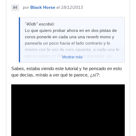
por
Black Horse
el 18/12/2013
#4
"40db" escribió:
Lo que quiero probar ahora en en dos pistas de
coros ponerle en cada una una reverb mono y
panearla un poco hacia el lado contrario y lo
mismo con la voz de coro opuesta, a cada una le
pienso poner un diferente a ver que pasa, ya
Mostrar más
comento, si lo que estoy pensando hacer es una
Sabes, estaba viendo este tutorial y he pensado en esto
gilipollez responder rapidamente para evitar
que decías, míralo a ver qué te parece, ¿sí?:
hacer el gilipollas,gracias"!