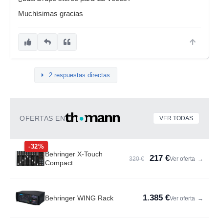
Muchísimas gracias
2 respuestas directas
OFERTAS EN
VER TODAS
-32%
Behringer X-Touch
217 €
320 €
Ver oferta
→
Compact
1.385 €
Behringer WING Rack
Ver oferta
→