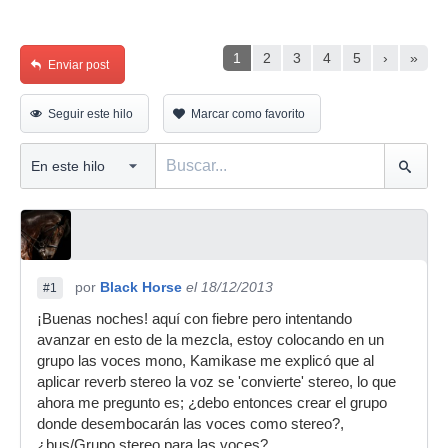
1
2
3
4
5
›
»
Enviar post
Seguir este hilo
Marcar como favorito
por
Black Horse
el 18/12/2013
#1
¡Buenas noches! aquí con fiebre pero intentando
avanzar en esto de la mezcla, estoy colocando en un
grupo las voces mono, Kamikase me explicó que al
aplicar reverb stereo la voz se 'convierte' stereo, lo que
ahora me pregunto es; ¿debo entonces crear el grupo
donde desembocarán las voces como stereo?,
¿bus/Grupo stereo para las voces?