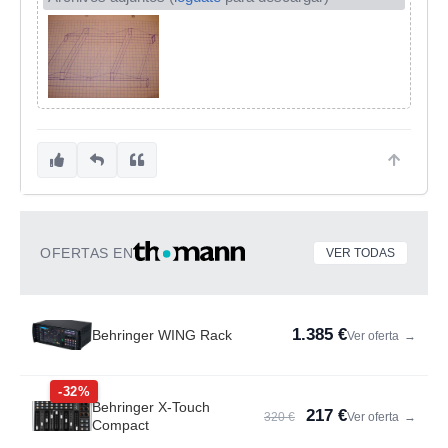
OFERTAS EN
VER TODAS
1.385 €
Behringer WING Rack
Ver oferta
→
-32%
Behringer X-Touch
217 €
320 €
Ver oferta
→
Compact