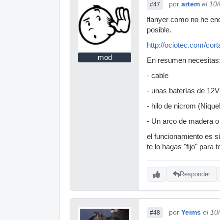
por
artem
el 10
#47
flanyer como no he enc
posible.
http://ociotec.com/cort
mod
En resumen necesitas
- cable
- unas baterías de 12V
- hilo de nicrom (Niqu
- Un arco de madera o 
el funcionamiento es s
te lo hagas "fijo" para
Responder
por
Yeims
el 10
#48