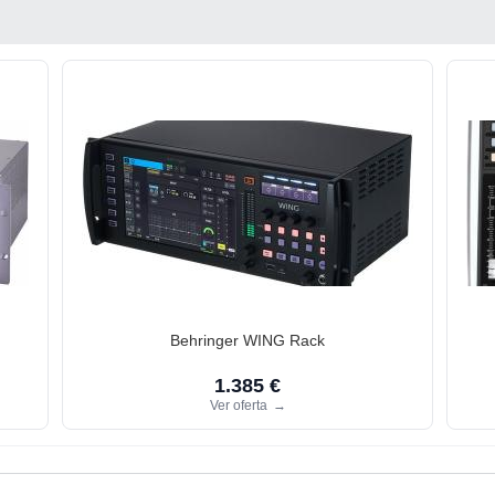
Behringer WING Rack
1.385 €
Ver oferta
→