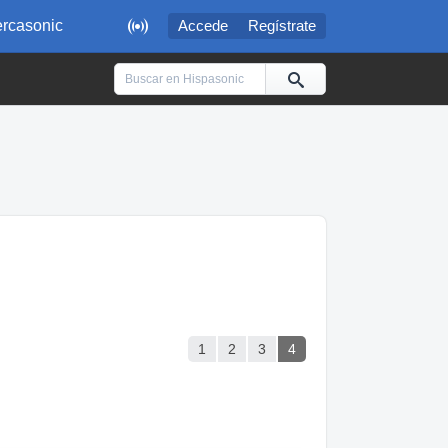

rcasonic
Accede
Regístrate
1
2
3
4