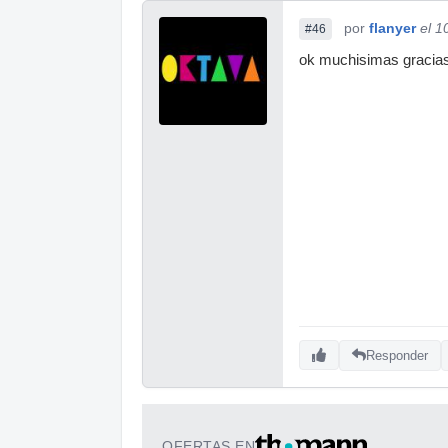
por
flanyer
el 1
#46
ok muchisimas gracias
Responder
OFERTAS EN