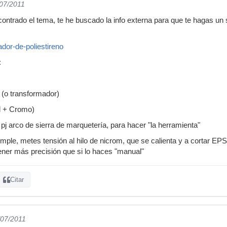
/07/2011
ontrado el tema, te he buscado la info externa para que te hagas un 
ador-de-poliestireno
:
 (o transformador)
el + Cromo)
pj arco de sierra de marquetería, para hacer "la herramienta"
imple, metes tensión al hilo de nicrom, que se calienta y a cortar EP
 tener más precisión que si lo haces "manual"
Citar
/07/2011