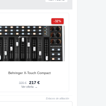
-32%
Behringer X-Touch Compact
217 €
320 €
Ver oferta
→
Enlaces de afiliación