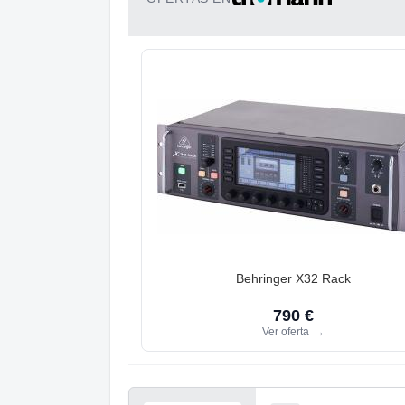
Behringer X32 Rack
790 €
Ver oferta
→