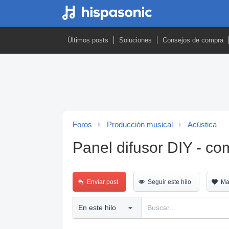
Últimos posts
Soluciones
Consejos de compra
Foros
Producción musical
Acústica
Panel difusor DIY - co
Enviar post
Seguir este hilo
Ma