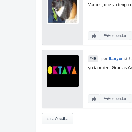
Vamos, que yo tengo c
Responder
por
flanyer
el 1
#49
yo tambien. Gracias A
Responder
« Ir a Acústica