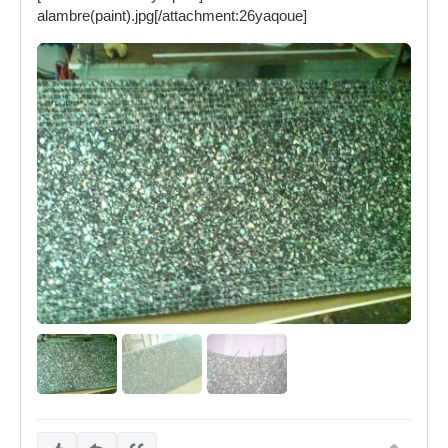
alambre(paint).jpg[/attachment:26yaqoue]