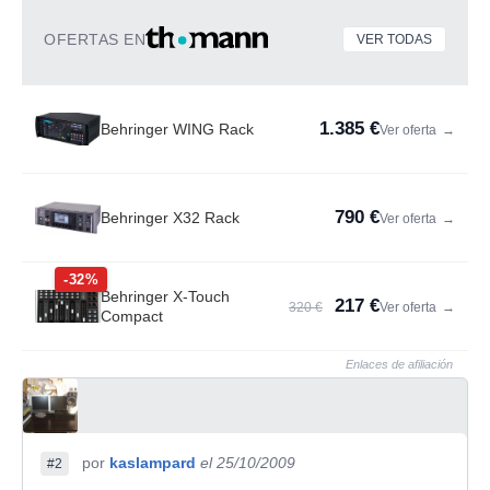
OFERTAS EN
VER TODAS
1.385 €
Behringer WING Rack
Ver oferta
→
790 €
Behringer X32 Rack
Ver oferta
→
-32%
Behringer X-Touch
217 €
320 €
Ver oferta
→
Compact
Enlaces de afiliación
por
kaslampard
el 25/10/2009
#2