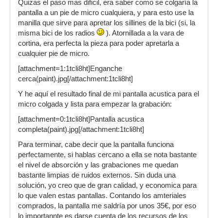
Quizas el paso mas dificil, era saber como se colgaría la
pantalla a un pie de micro cualquiera, y para esto use la
manilla que sirve para apretar los sillines de la bici (si, la
misma bici de los radios
). Atornillada a la vara de
cortina, era perfecta la pieza para poder apretarla a
cualquier pie de micro.
[attachment=1:1tcli8ht]Enganche
cerca(paint).jpg[/attachment:1tcli8ht]
Y he aquí el resultado final de mi pantalla acustica para el
micro colgada y lista para empezar la grabación:
[attachment=0:1tcli8ht]Pantalla acustica
completa(paint).jpg[/attachment:1tcli8ht]
Para terminar, cabe decir que la pantalla funciona
perfectamente, si hablas cercano a ella se nota bastante
el nivel de absorción y las grabaciones me quedan
bastante limpias de ruidos externos. Sin duda una
solución, yo creo que de gran calidad, y economica para
lo que valen estas pantallas. Contando los amteriales
comprados, la pantalla me saldría por unos 35€, por eso
lo importannte es darse cuenta de los recursos de los