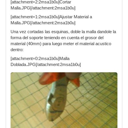
[attachment=2:2msa1b0u]Cortar
Malla.JPG[/attachment:2msa1b0u]
[attachment=1:2msa1b0u]Ajustar Material a
Malla.JPG[/attachment:2msa1b0u]
Una vez cortadas las esquinas, doble la malla dandole la
forma del soporte teniendo en cuenta el grosor del
material (40mm) para luego meter el material acustico
dentro:
[attachment=0:2msa1b0u]Malla
Doblada.JPG[/attachment:2msa1b0u]