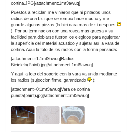
cortina.JPG[/attachment:1mt9awuq]
Puestos a reciclar, me vinieron que ni pintados unos
radios de una bici que se rompio hace mucho y me
guarde algunas piezas (la bici dara mas de sí despues
). Por su terminacion con una rosca mas gruesa y su
facilidad para doblarse fueron los elegidos para agujerear
la superficie del material acustico y sujetar así la vara de
cortina. Aquí la foto de los radios con la forma pensada:
[attachment=1:1mt9awuq]Radios
Bicicleta(Paint).jpg[/attachment:1mt9awuq]
Y aquí la foto del soporte con la vara ya unida mediante
los radios (sujeccion firme, garantizado
):
[attachment=0:1mt9awuq]Vara de cortina
puesta(paint).jpg[/attachment:1mt9awuq]