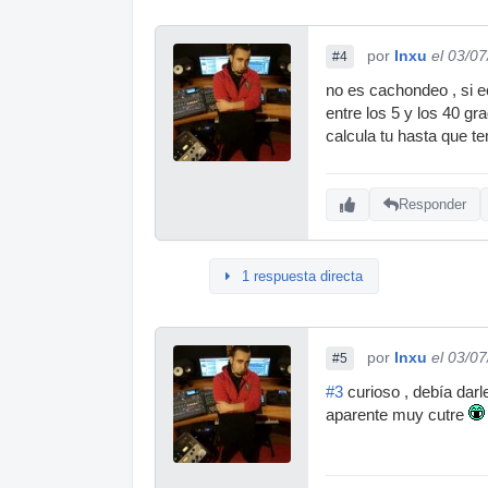
por
Inxu
el 03/0
#4
no es cachondeo , si e
entre los 5 y los 40 g
calcula tu hasta que t
Responder
1 respuesta directa
por
Inxu
el 03/0
#5
#3
curioso , debía darl
aparente muy cutre