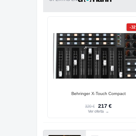
-3
Behringer X-Touch Compact
217 €
320 €
Ver oferta
→