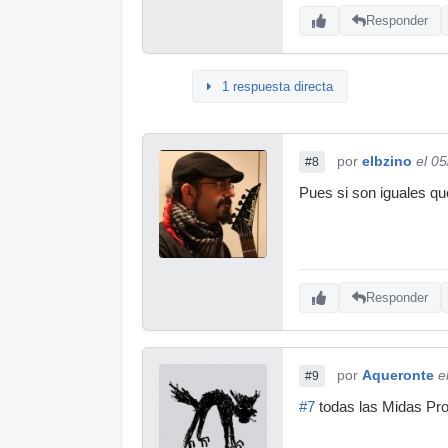
Responder
1 respuesta directa
por
elbzino
el 0
#8
Pues si son iguales qu
Responder
por
Aqueronte
e
#9
#7
todas las Midas Pro