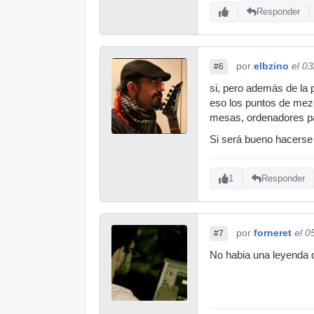
Responder
por
elbzino
el 0
#6
si, pero además de la p
eso los puntos de mez
mesas, ordenadores par
Si será bueno hacerse c
1
Responder
por
forneret
el 0
#7
No habia una leyenda q