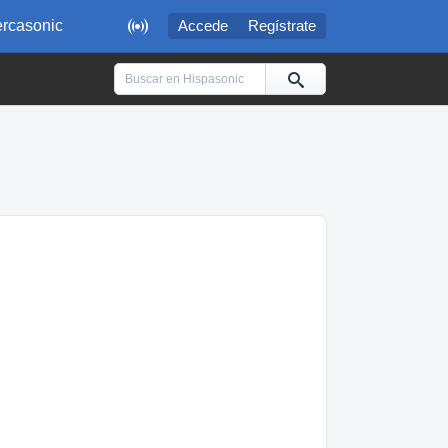

rcasonic
Accede
Regístrate