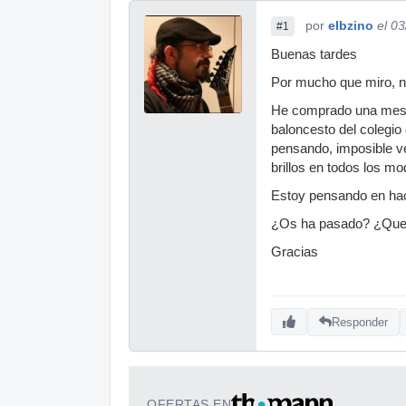
por
elbzino
el 0
#1
Buenas tardes
Por mucho que miro, no
He comprado una mesa 
baloncesto del colegio 
pensando, imposible ver
brillos en todos los m
Estoy pensando en hac
¿Os ha pasado? ¿Que
Gracias
Responder
OFERTAS EN