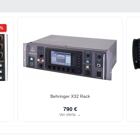
2%
Behringer X32 Rack
790 €
Ver oferta
→