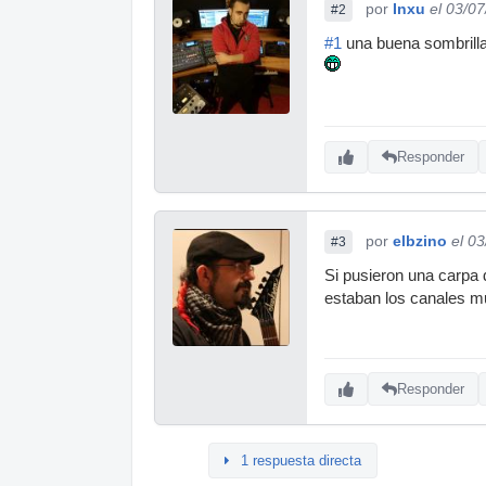
por
Inxu
el 03/0
#2
#1
una buena sombrilla 
Responder
por
elbzino
el 0
#3
Si pusieron una carpa 
estaban los canales mu
Responder
1 respuesta directa