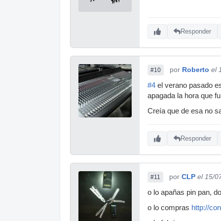
Responder
por
Roberto
el
#10
#4
el verano pasado est
apagada la hora que fu
Creía que de esa no sa
Responder
por
CLP
el 15/0
#11
o lo apañas pin pan, dos
o lo compras
http://co