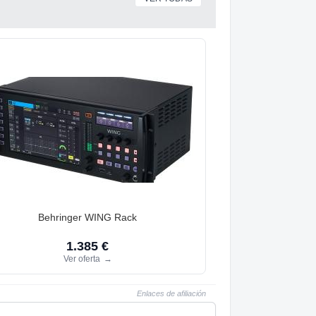
Behringer WING Rack
1.385 €
Ver oferta
→
Enlaces de afiliación