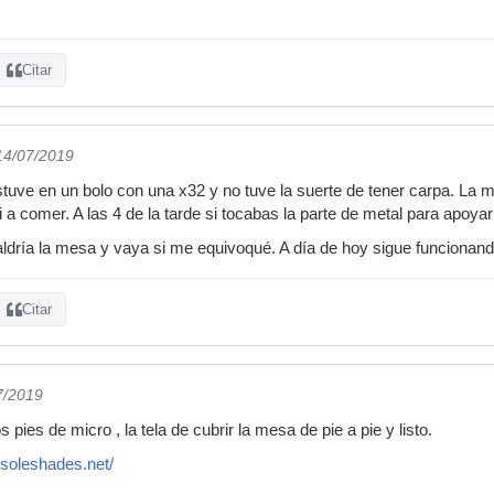
Citar
 14/07/2019
uve en un bolo con una x32 y no tuve la suerte de tener carpa. La me
i a comer. A las 4 de la tarde si tocabas la parte de metal para apo
ldría la mesa y vaya si me equivoqué. A día de hoy sigue funcionan
Citar
7/2019
 pies de micro , la tela de cubrir la mesa de pie a pie y listo.
nsoleshades.net/