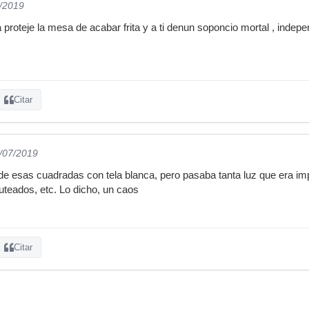
7/2019
proteje la mesa de acabar frita y a ti denun soponcio mortal , independ
Citar
3/07/2019
de esas cuadradas con tela blanca, pero pasaba tanta luz que era impo
teados, etc. Lo dicho, un caos
Citar