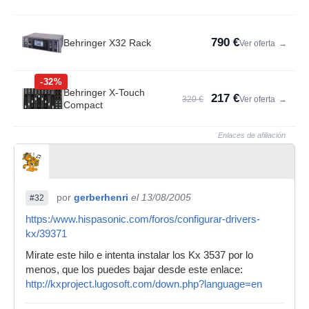
790 €
Behringer X32 Rack
Ver oferta
→
-32%
Behringer X-Touch
217 €
320 €
Ver oferta
→
Compact
Enlaces de afiliación
por
gerberhenri
el 13/08/2005
#32
https:/www.hispasonic.com/foros/configurar-drivers-
kx/39371
Mirate este hilo e intenta instalar los Kx 3537 por lo
menos, que los puedes bajar desde este enlace:
http://kxproject.lugosoft.com/down.php?language=en