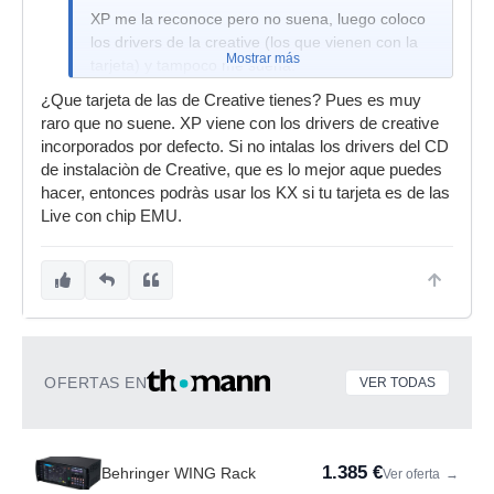
XP me la reconoce pero no suena, luego coloco
los drivers de la creative (los que vienen con la
Mostrar más
tarjeta) y tampoco me suena.
¿Que tarjeta de las de Creative tienes? Pues es muy
raro que no suene. XP viene con los drivers de creative
incorporados por defecto. Si no intalas los drivers del CD
de instalaciòn de Creative, que es lo mejor aque puedes
hacer, entonces podràs usar los KX si tu tarjeta es de las
Live con chip EMU.
OFERTAS EN
VER TODAS
1.385 €
Behringer WING Rack
Ver oferta
→