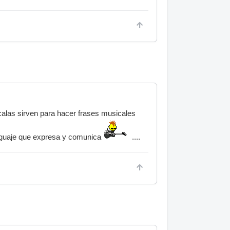
scalas sirven para hacer frases musicales
nguaje que expresa y comunica
....