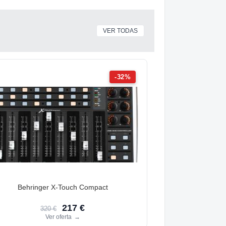
VER TODAS
-32%
Behringer X-Touch Compact
217 €
320 €
Ver oferta
→