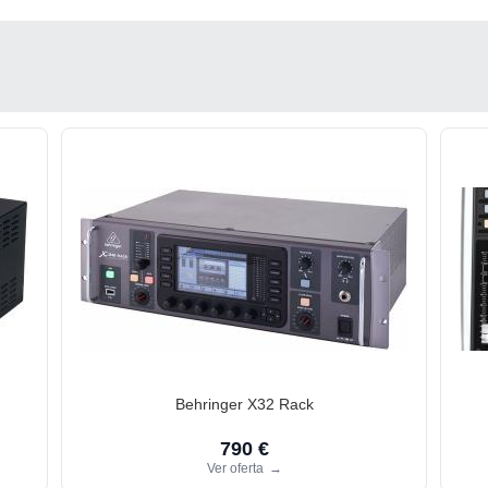
Behringer X32 Rack
790 €
Ver oferta
→