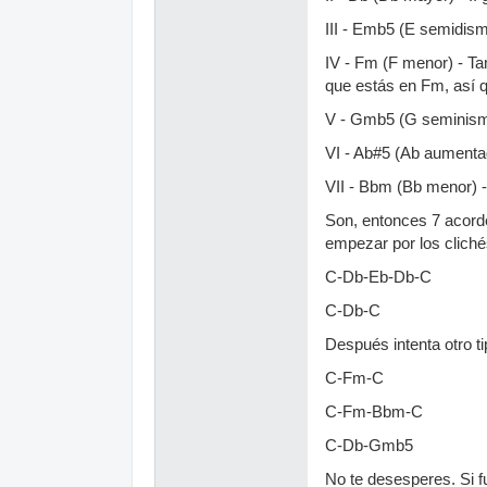
III - Emb5 (E semidism
IV - Fm (F menor) - Ta
que estás en Fm, así 
V - Gmb5 (G seminismi
VI - Ab#5 (Ab aumentad
VII - Bbm (Bb menor) 
Son, entonces 7 acorde
empezar por los cliché
C-Db-Eb-Db-C
C-Db-C
Después intenta otro 
C-Fm-C
C-Fm-Bbm-C
C-Db-Gmb5
No te desesperes. Si f