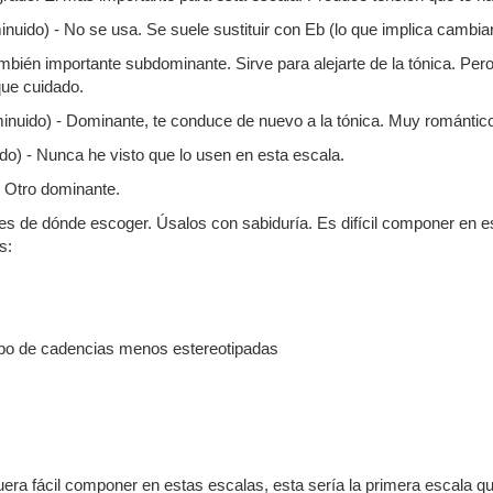
inuido) - No se usa. Se suele sustituir con Eb (lo que implica cam
mbién importante subdominante. Sirve para alejarte de la tónica. Per
que cuidado.
nuido) - Dominante, te conduce de nuevo a la tónica. Muy romántico
o) - Nunca he visto que lo usen en esta escala.
- Otro dominante.
s de dónde escoger. Úsalos con sabiduría. Es difícil componer en es
s:
tipo de cadencias menos estereotipadas
uera fácil componer en estas escalas, esta sería la primera escala 