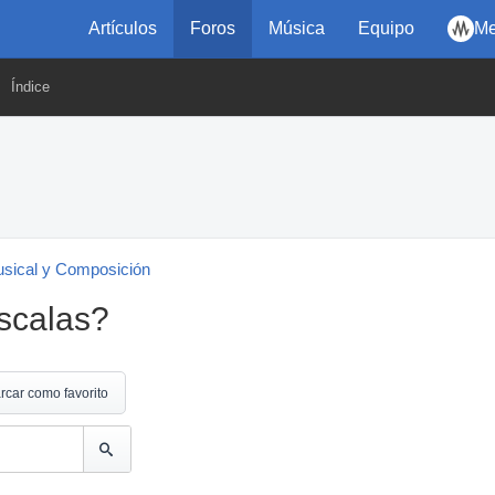
Artículos
Foros
Música
Equipo
Me
Índice
usical y Composición
escalas?
rcar como favorito