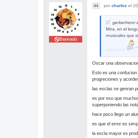
por
charles
el 1
#4
gerberhenri e
Mira, en el leng
musicales que s
Baneado
comunica
Oscar una observacion l
Esto es una confucion 
progreciones y acordes
las esclas se genran p
es por eso que muchos
superponiendo las notas
hace poco llego un alu
es que el error es sim
la escla mayor es prod