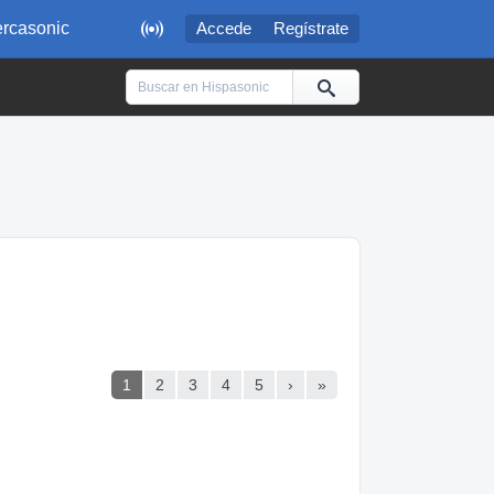

rcasonic
Accede
Regístrate
1
2
3
4
5
›
»