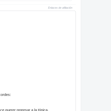
Enlaces de afiliación
cordes:
ce querer regresar a la tónica.