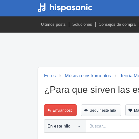
Últimos posts
Soluciones
Consejos de compra
Foros
Música e instrumentos
Teoría M
¿Para que sirven las 
Enviar post
Seguir este hilo
Ma