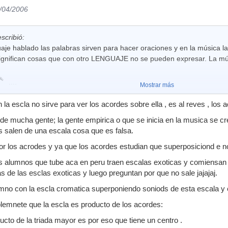
0/04/2006
scribió:
uaje hablado las palabras sirven para hacer oraciones y en la música l
ignifican cosas que con otro LENGUAJE no se pueden expresar. La mú
....
Mostrar más
a escla no sirve para ver los acordes sobre ella , es al reves , los a
de mucha gente; la gente empirica o que se inicia en la musica se cr
 salen de una escala cosa que es falsa.
or los acrodes y ya que los acordes estudian que superposiciond e n
 alumnos que tube aca en peru traen escalas exoticas y comiensan
 de las esclas exoticas y luego preguntan por que no sale jajajaj.
mno con la escla cromatica superponiendo soniods de esta escala y e
plemnete que la escla es producto de los acordes:
ucto de la triada mayor es por eso que tiene un centro .