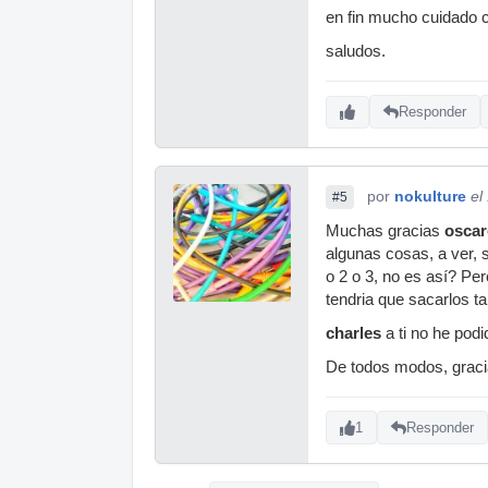
en fin mucho cuidado 
saludos.
Responder
por
nokulture
el
#5
Muchas gracias
osca
algunas cosas, a ver, 
o 2 o 3, no es así? Pe
tendria que sacarlos t
charles
a ti no he pod
De todos modos, graci
1
Responder