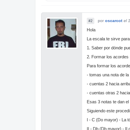
por
oscarcot
el 
#2
Hola
La escala te sirve para
1. Saber por dónde pu
2. Formar los acordes 
Para formar los acorde
- tomas una nota de la
- cuentas 2 hacia arri
- cuentas otras 2 haci
Esas 3 notas te dan el
Siguiendo este procedi
I - C (Do mayor) - La 
II - Db (Db mayor) - II