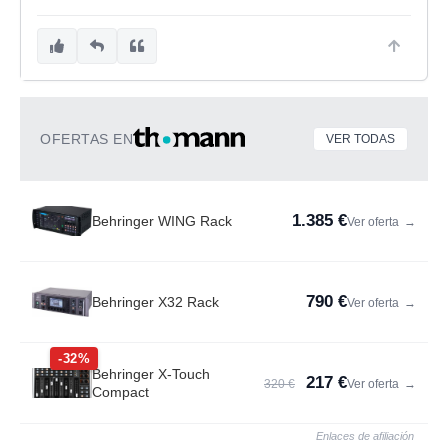
OFERTAS EN
VER TODAS
1.385 €
Behringer WING Rack
Ver oferta
→
790 €
Behringer X32 Rack
Ver oferta
→
-32%
Behringer X-Touch
217 €
320 €
Ver oferta
→
Compact
Enlaces de afiliación