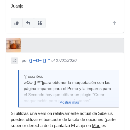
Juanje
por
{] ∞Ω∞ [}™
el 07/01/2020
#5
"{ escribió:
∞Ω∞ [}™"]para obtener la maquetación con las
página impares para el Primo y la impares para
el Secondo hay que utilizar un plugin "Crear
maquetación para piano a 4 manos"
Mostrar más
Si utilizas una versión relativamente actual de Sibelius
puedes utilizar el buscador de la cita de opciones (parte
superior derecha de la pantalla) El atajo en
Mac
es