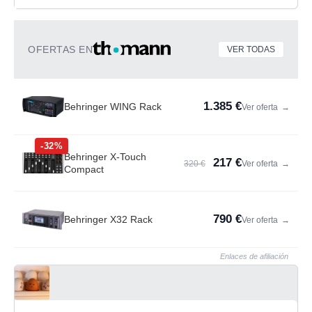
OFERTAS EN
VER TODAS
1.385 €
Behringer WING Rack
Ver oferta
→
-32%
Behringer X-Touch
217 €
320 €
Ver oferta
→
Compact
790 €
Behringer X32 Rack
Ver oferta
→
Enlaces de afiliación