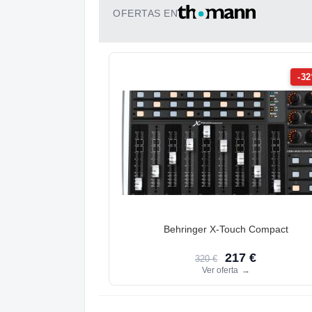
OFERTAS EN
-3
Behringer X-Touch Compact
217 €
320 €
Ver oferta
→