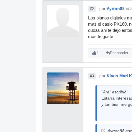
por
Ayrton88
el 
#2
Los pianos digitales 
mas el casio PX160, no
dudas ahi te dejo esto
mas te guste
1
Responder
por
Klaus Mari 
#3
"Are" escribió:
Estaría interesa
y también me g
Ayrton88 escr