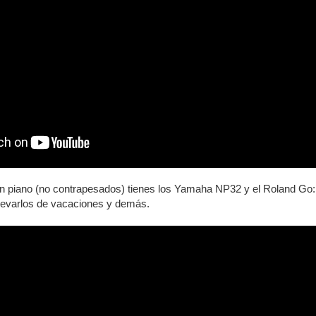
 un piano (no contrapesados) tienes los Yamaha NP32 y el Roland 
 llevarlos de vacaciones y demás.