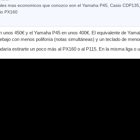
tales mas economicos que conozco son el Yamaha P45, Casio CDP135, 
sio PX160
n unos 450€ y el Yamaha P45 en unos 400€. El equivalente de Yama
ebajo con menos polifonía (notas simultáneas) y un teclado de meno
aría estirarte un poco más al PX160 o al P115. En la misma liga o 