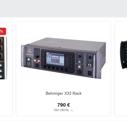
2%
Behringer X32 Rack
790 €
Ver oferta
→