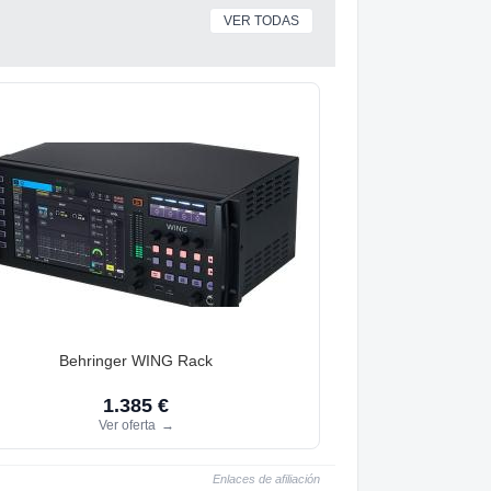
VER TODAS
Behringer WING Rack
1.385 €
Ver oferta
→
Enlaces de afiliación