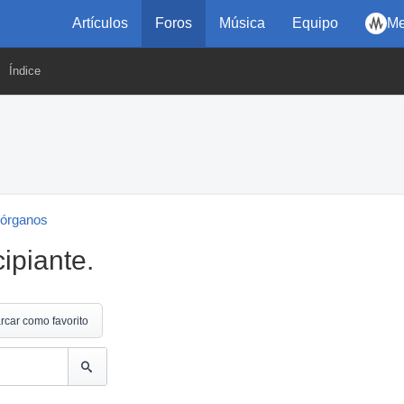
Artículos
Foros
Música
Equipo
Me
Índice
 órganos
cipiante.
rcar como favorito