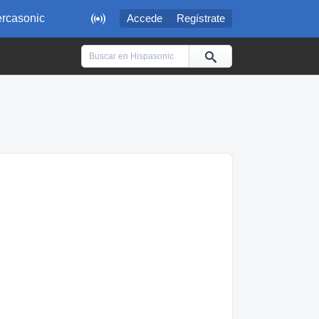

rcasonic
Accede
Regístrate