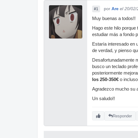
por
Are
el 20/02
#1
Muy buenas a todos!!
Hago este hilo porque
estudiar más a fondo 
Estaría interesado en
de verdad, y pienso q
Desafortunadamente mi
busco un teclado profe
posteriormente mejorar
los 250-350€
o incluso
Agradezco mucho su 
Un saludo!!
Responder