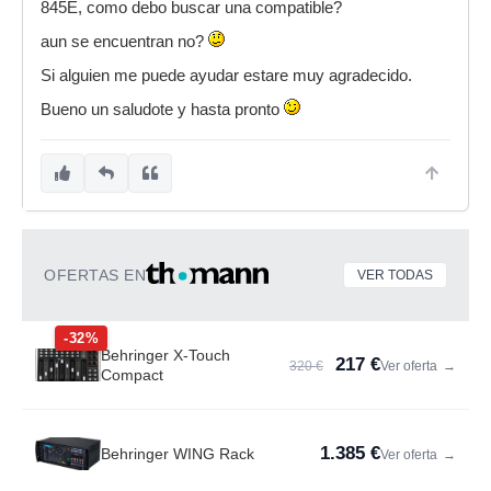
845E, como debo buscar una compatible?
aun se encuentran no?
Si alguien me puede ayudar estare muy agradecido.
Bueno un saludote y hasta pronto
OFERTAS EN
VER TODAS
-32%
Behringer X-Touch
217 €
320 €
Ver oferta
→
Compact
1.385 €
Behringer WING Rack
Ver oferta
→