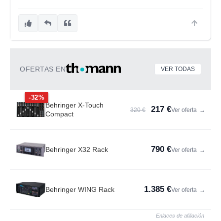
OFERTAS EN
VER TODAS
-32%
Behringer X-Touch
217 €
320 €
Ver oferta
→
Compact
790 €
Behringer X32 Rack
Ver oferta
→
1.385 €
Behringer WING Rack
Ver oferta
→
Enlaces de afiliación