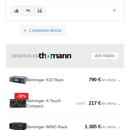
1 respuesta directa
OFERTAS EN
VER TODAS
790 €
Behringer X32 Rack
Ver oferta
→
-32%
Behringer X-Touch
217 €
320 €
Ver oferta
→
Compact
1.385 €
Behringer WING Rack
Ver oferta
→