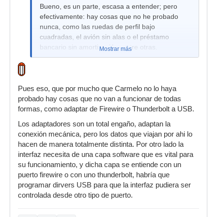
Bueno, es un parte, escasa a entender; pero
efectivamente: hay cosas que no he probado
nunca, como las ruedas de perfil bajo
cuadradas, el avión sin alas o el préstamo
bancario sin amortización, entre otras.
Mostrar más
Hay preguntas que no he hecho, sí.
Pues eso, que por mucho que Carmelo no lo haya
probado hay cosas que no van a funcionar de todas
formas, como adaptar de Firewire o Thunderbolt a USB.
Los adaptadores son un total engaño, adaptan la
conexión mecánica, pero los datos que viajan por ahi lo
hacen de manera totalmente distinta. Por otro lado la
interfaz necesita de una capa software que es vital para
su funcionamiento, y dicha capa se entiende con un
puerto firewire o con uno thunderbolt, habría que
programar dirvers USB para que la interfaz pudiera ser
controlada desde otro tipo de puerto.