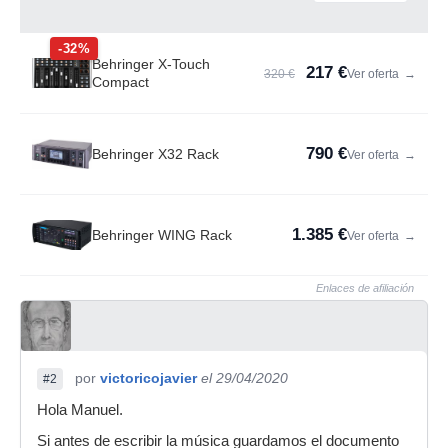
-32%
Behringer X-Touch
217 €
320 €
Ver oferta
→
Compact
790 €
Behringer X32 Rack
Ver oferta
→
1.385 €
Behringer WING Rack
Ver oferta
→
Enlaces de afiliación
por
victoricojavier
el 29/04/2020
#2
Hola Manuel.
Si antes de escribir la música guardamos el documento