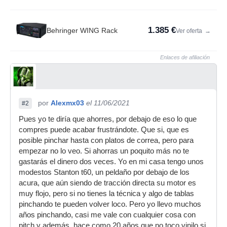
1.385 €
Behringer WING Rack
Ver oferta
→
Enlaces de afiliación
por
Alexmx03
el 11/06/2021
#2
Pues yo te diría que ahorres, por debajo de eso lo que
compres puede acabar frustrándote. Que si, que es
posible pinchar hasta con platos de correa, pero para
empezar no lo veo. Si ahorras un poquito más no te
gastarás el dinero dos veces. Yo en mi casa tengo unos
modestos Stanton t60, un peldaño por debajo de los
acura, que aún siendo de tracción directa su motor es
muy flojo, pero si no tienes la técnica y algo de tablas
pinchando te pueden volver loco. Pero yo llevo muchos
años pinchando, casi me vale con cualquier cosa con
pitch y además, hace como 20 años que no toco vinilo si