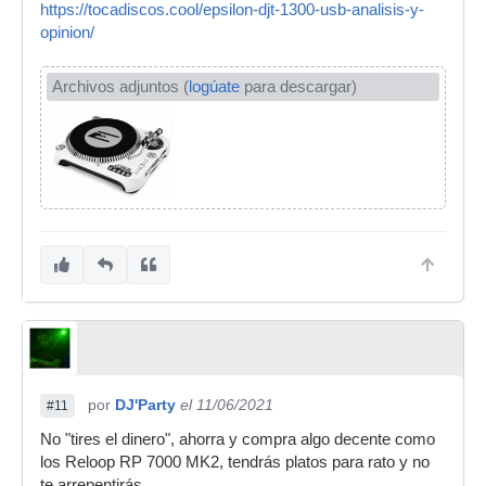
https://tocadiscos.cool/epsilon-djt-1300-usb-analisis-y-
opinion/
Archivos adjuntos (
logúate
para descargar)
por
DJ'Party
el 11/06/2021
#11
No "tires el dinero", ahorra y compra algo decente como
los Reloop RP 7000 MK2, tendrás platos para rato y no
te arrepentirás...