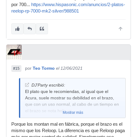
por 700...
https://www.hispasonic.com/anuncios/2-platos-
reelop-rp-7000-mk2-silver/988501
por
Teo Tormo
el 12/06/2021
#15
DJ'Party escribió:
El plato que le recomiendas, al igual que el
Acura, suele mostrar su debilidad en el brazo,
que con un uso normal, al cabo de un tiempo en
el brazo se nota holgura.
Mostrar más
Porque los montan mal en fábrica, porque el brazo es el
mismo que los Reloop. La diferencia es que Reloop paga
más por mejor control de calidad. Simplemente eso.