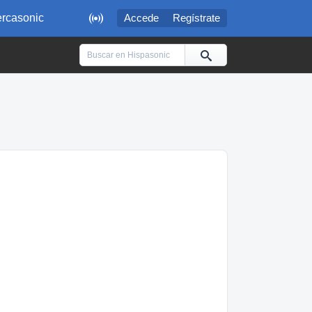

rcasonic
Accede
Regístrate