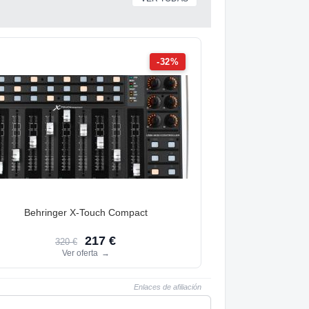
-32%
Behringer X-Touch Compact
217 €
320 €
Ver oferta
→
Enlaces de afiliación