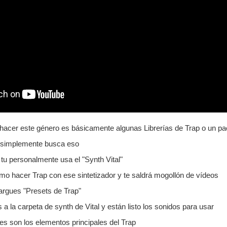
 hacer este género es básicamente algunas Librerías de Trap o un pa
et,simplemente busca eso
 tu personalmente usa el "Synth Vital"
o hacer Trap con ese sintetizador y te saldrá mogollón de vídeos
argues "Presets de Trap"
a la carpeta de synth de Vital y están listo los sonidos para usar
es son los elementos principales del Trap