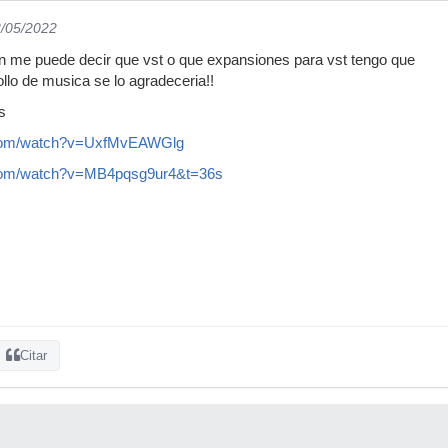
3/05/2022
en me puede decir que vst o que expansiones para vst tengo que
rollo de musica se lo agradeceria!!
s
.com/watch?v=UxfMvEAWGlg
.com/watch?v=MB4pqsg9ur4&t=36s
Citar