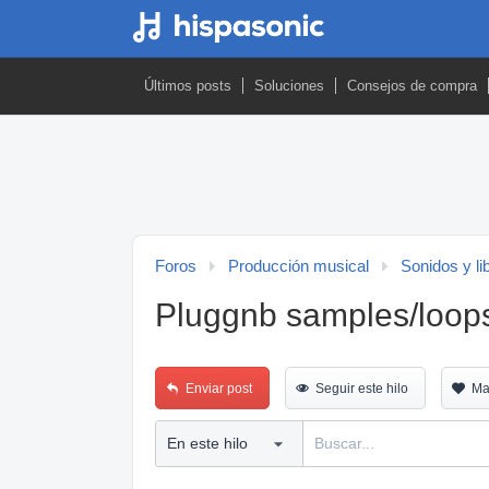
Últimos posts
Soluciones
Consejos de compra
Foros
Producción musical
Sonidos y li
Pluggnb samples/loop
Enviar post
Seguir este hilo
Ma