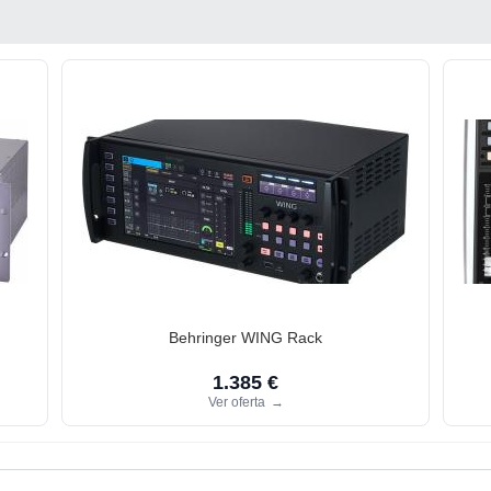
Behringer WING Rack
1.385 €
Ver oferta
→