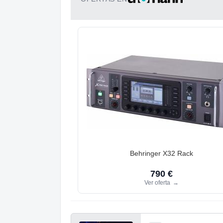
Behringer X32 Rack
790 €
Ver oferta
→