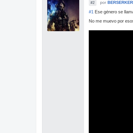
por
BERSERKER
#2
#1
Ese género se llam
No me muevo por esos