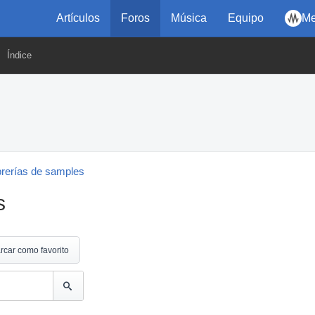
Artículos
Foros
Música
Equipo
Me
Índice
brerías de samples
s
rcar como favorito