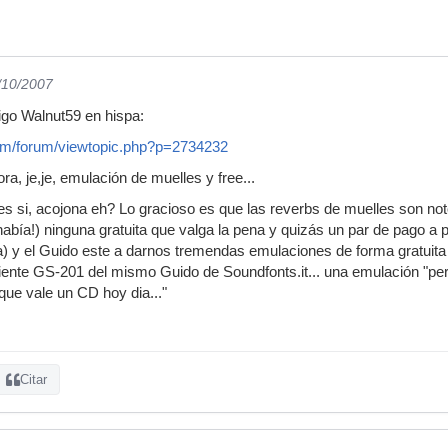
/10/2007
igo Walnut59 en hispa:
com/forum/viewtopic.php?p=2734232
a, je,je, emulación de muelles y free...
es si, acojona eh? Lo gracioso es que las reverbs de muelles son not
había!) ninguna gratuita que valga la pena y quizás un par de pago a 
) y el Guido este a darnos tremendas emulaciones de forma gratuita 
ciente GS-201 del mismo Guido de Soundfonts.it... una emulación "pe
ue vale un CD hoy dia..."
Citar