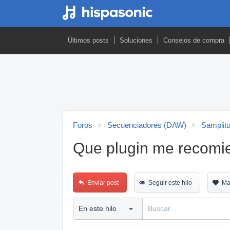
Últimos posts
Soluciones
Consejos de compra
Foros
Secuenciadores (DAW)
Samplit
Que plugin me recomie
Enviar post
Seguir este hilo
Ma