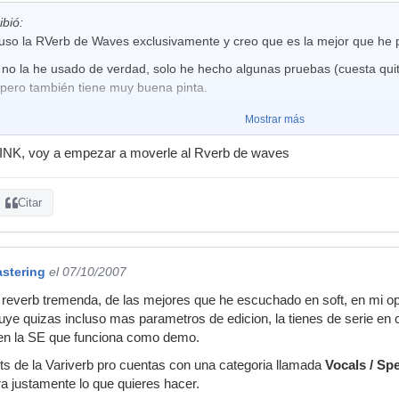
ibió:
uso la RVerb de Waves exclusivamente y creo que es la mejor que he 
no la he usado de verdad, solo he hecho algunas pruebas (cuesta quita
pero también tiene muy buena pinta.
Mostrar más
r_INK, voy a empezar a moverle al Rverb de waves
Citar
astering
el 07/10/2007
 reverb tremenda, de las mejores que he escuchado en soft, en mi opini
ye quizas incluso mas parametros de edicion, la tienes de serie en c
en la SE que funciona como demo.
ts de la Variverb pro cuentas con una categoria llamada
Vocals / Sp
ra justamente lo que quieres hacer.