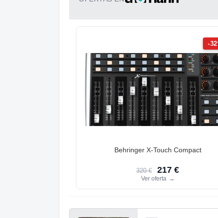
-3
Behringer X-Touch Compact
217 €
320 €
Ver oferta
→