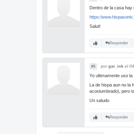
Dentro de la casa hay u
https:/www.hispasonic.
Salut!
Responder
por
gar_ink
el 0
#5
Yo ultimamente uso la
La de hispa aun no la 
acostumbrado), pero t
Un saludo
Responder