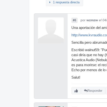
1 respuesta directa
por
wzmzw
el 04
#6
Una aportación del am
http://www.kvraudio.
Sencilla pero abrumador
Escribió walnut59: "Pu
casi diría que no hay (
Acustica Audio (Nebula
es para morirse: el re
Echo por menos de lo q
Salut!
Responder