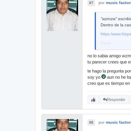
por
music factor
#7
"wzmzw" escribi
Dentro de la cas
https:/www.hispa
Salut!
no lo sabia amigo wzmz
tu parecer crees que e
te hago la pregunta po
soy yo
aun no he lo
creo que es tiempo en 
Responder
por
music factor
#8