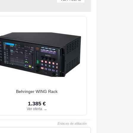
Behringer WING Rack
1.385 €
Ver oferta
→
Enlaces de afiliación