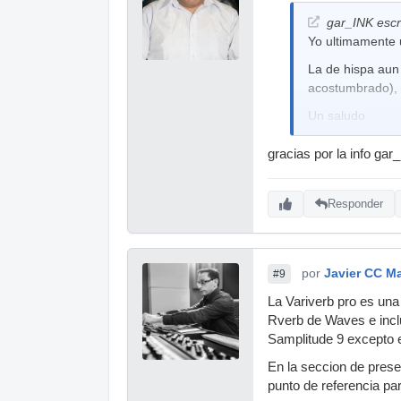
gar_INK escr
Yo ultimamente 
La de hispa aun 
acostumbrado), 
Un saludo
gracias por la info ga
Responder
por
Javier CC M
#9
La Variverb pro es una
Rverb de Waves e inclu
Samplitude 9 excepto 
En la seccion de prese
punto de referencia pa