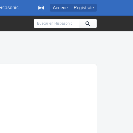

rcasonic
Accede
Regístrate