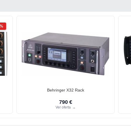
2%
Behringer X32 Rack
790 €
Ver oferta
→