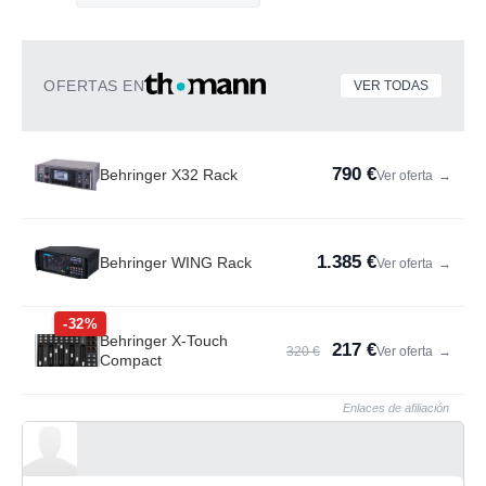
OFERTAS EN
VER TODAS
790 €
Behringer X32 Rack
Ver oferta
→
1.385 €
Behringer WING Rack
Ver oferta
→
-32%
Behringer X-Touch
217 €
320 €
Ver oferta
→
Compact
Enlaces de afiliación