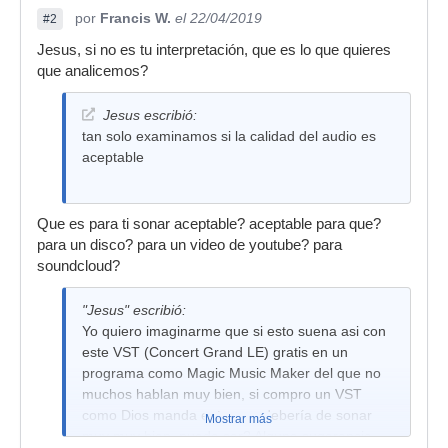
por
Francis W.
el 22/04/2019
#2
Jesus, si no es tu interpretación, que es lo que quieres
que analicemos?
Jesus escribió:
tan solo examinamos si la calidad del audio es
aceptable
Que es para ti sonar aceptable? aceptable para que?
para un disco? para un video de youtube? para
soundcloud?
"Jesus" escribió:
Yo quiero imaginarme que si esto suena asi con
este VST (Concert Grand LE) gratis en un
programa como Magic Music Maker del que no
muchos hablan muy bien, si compro un VST
como Dios manda entonces debería de sonar
Mostrar más
muy muy bien, puede ser? Alguna sugerencia