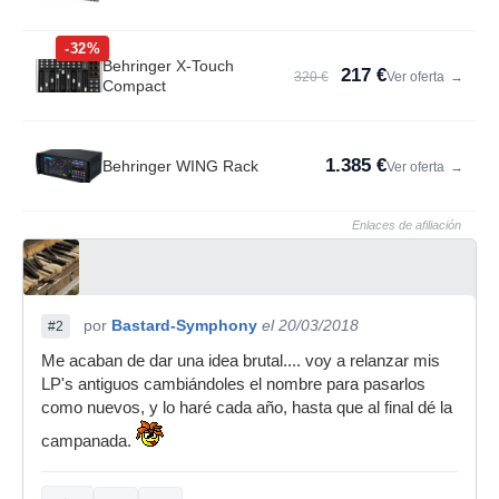
-32%
Behringer X-Touch
217 €
320 €
Ver oferta
→
Compact
1.385 €
Behringer WING Rack
Ver oferta
→
Enlaces de afiliación
por
Bastard-Symphony
el 20/03/2018
#2
Me acaban de dar una idea brutal.... voy a relanzar mis
LP's antiguos cambiándoles el nombre para pasarlos
como nuevos, y lo haré cada año, hasta que al final dé la
campanada.