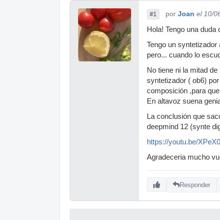
por
Joan
el 10/0
#1
Hola! Tengo una duda q
Tengo un syntetizador 
pero... cuando lo escu
No tiene ni la mitad de
syntetizador ( ob6) po
composición ,para que
En altavoz suena geni
La conclusión que sac
deepmind 12 (synte dig
https://youtu.be/XPeX
Agradeceria mucho vue
Responder