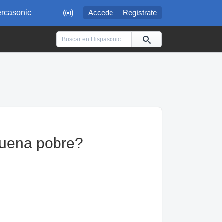

rcasonic
Accede
Regístrate
suena pobre?