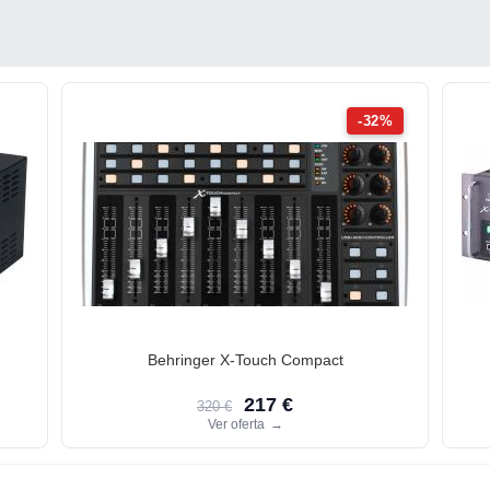
-32%
Behringer X-Touch Compact
217 €
320 €
Ver oferta
→