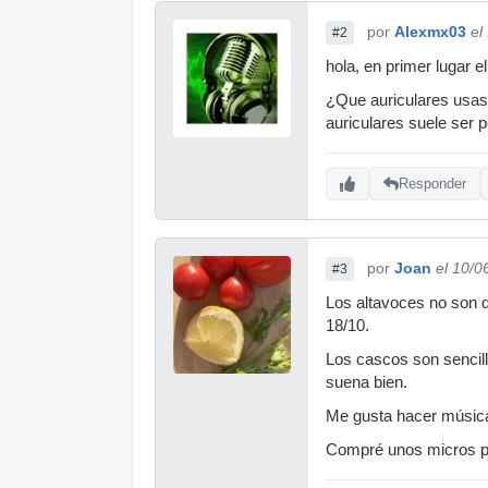
por
Alexmx03
el
#2
hola, en primer lugar 
¿Que auriculares usas 
auriculares suele ser pe
Responder
por
Joan
el 10/0
#3
Los altavoces no son d
18/10.
Los cascos son sencill
suena bien.
Me gusta hacer música 
Compré unos micros par