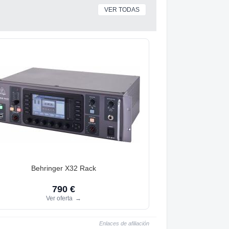
VER TODAS
Behringer X32 Rack
790 €
Ver oferta
→
Enlaces de afiliación