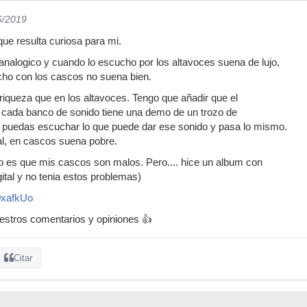
6/2019
ue resulta curiosa para mi.
analogico y cuando lo escucho por los altavoces suena de lujo,
cho con los cascos no suena bien.
 riqueza que en los altavoces. Tengo que añadir que el
r cada banco de sonido tiene una demo de un trozo de
 puedas escuchar lo que puede dar ese sonido y pasa lo mismo.
al, en cascos suena pobre.
o es que mis cascos son malos. Pero.... hice un album con
ital y no tenia estos problemas)
0xafkUo
stros comentarios y opiniones 👍
Citar