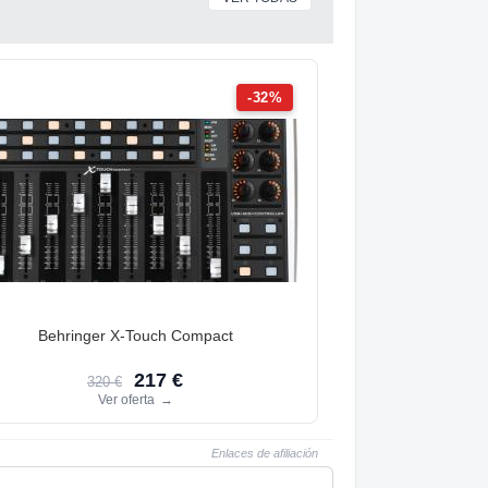
-32%
Behringer X-Touch Compact
217 €
320 €
Ver oferta
→
Enlaces de afiliación