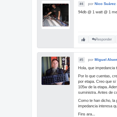
por
Nico Suárez
#4
94db @ 1 watt @ 1 metr
Responder
por
Miguel Alse
#5
Hola, que impedancia t
Por lo que cuentas, cre
por etapa. Creo que si
105w de la etapa. Adem
suministra. Antes de co
Como te han dicho, la
impedancia interesa qu
Fins ara...