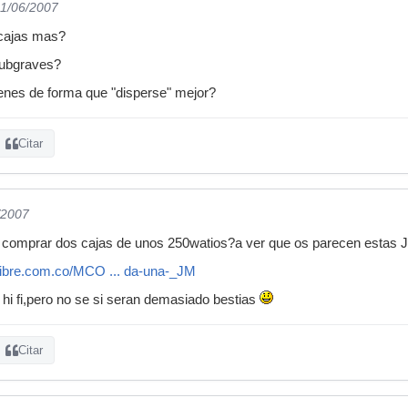
01/06/2007
 cajas mas?
subgraves?
tienes de forma que "disperse" mejor?
Citar
/2007
n comprar dos cajas de unos 250watios?a ver que os parecen estas 
olibre.com.co/MCO ... da-una-_JM
 hi fi,pero no se si seran demasiado bestias
Citar