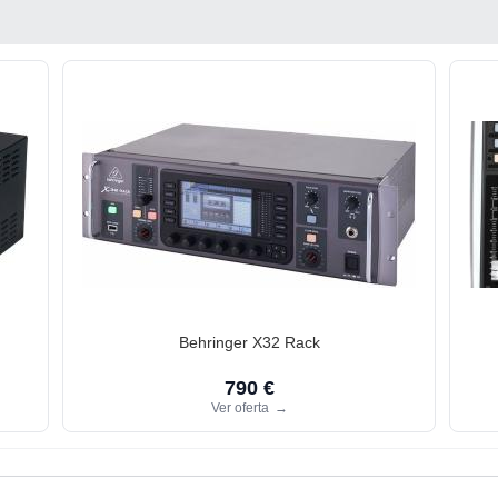
Behringer X32 Rack
790 €
Ver oferta
→