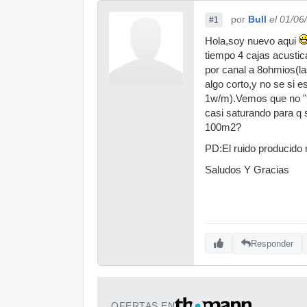
por
Bull
el 01/06
#1
Hola,soy nuevo aqui
tiempo 4 cajas acusti
por canal a 8ohmios(la
algo corto,y no se si e
1w/m).Vemos que no "re
casi saturando para q
100m2?
PD:El ruido producido
Saludos Y Gracias
Responder
OFERTAS EN