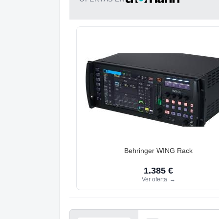
Behringer WING Rack
1.385 €
Ver oferta
→