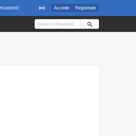

rcasonic
Accede
Regístrate