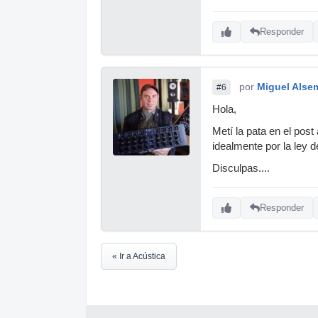
Responder
por
Miguel Alse
#6
Hola,
Metí la pata en el post
idealmente por la ley 
Disculpas....
Responder
« Ir a Acústica